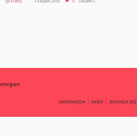
Işıl Erdinç
14 Kasım 2018
0
Devamı »
lettergram
HAKKIMIZDA
ARŞİV
BASINDA BİZ