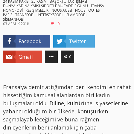
24 KASIM PARİS
25 KASIM
BAŞÖRTÜ TARTIŞMASI
DÜNYA KADINA KARŞI ŞİDDETLE MÜCADELE GÜNÜ
FRANSA
HOMOFOBİ
KESİŞİMSELLİK
NOUS AUSSI
NOUS TOUTES
PARİS
TRANSFOBİ
İNTERSEKSFOBİ
İSLAMOFOBİ
ŞİŞMANFOBİ
03 ARALIK 2018
0
Facebook
Twitter
Gmail
0
Fransa’ya demir attığımdan beri kendimi en rahat
hissettiğim kamusal alanlardan biri kadın
buluşmaları oldu. Diline, kültürüne, siyasetlerine
yabancı olduğum bir ülkede, konuşurken
saçmalayabileceğimi ve buna rağmen
dinleyenlerin beni anlamak için çaba