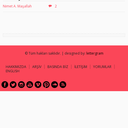
Nimet A. Maşallah
2
© Tüm hakları saklıdır. | designed by:
lettergram
HAKKIMIZDA
ARŞİV
BASINDA BİZ
İLETİŞİM
YORUMLAR
ENGLISH