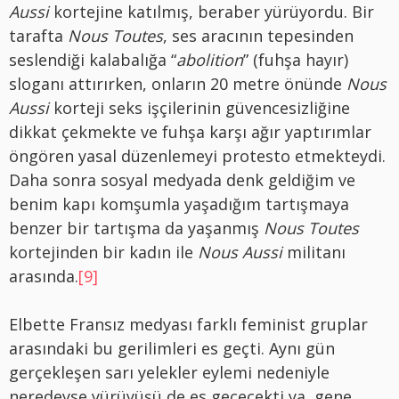
Aussi
kortejine katılmış, beraber yürüyordu. Bir
tarafta
Nous Toutes
, ses aracının tepesinden
seslendiği kalabalığa “
abolition
” (fuhşa hayır)
sloganı attırırken, onların 20 metre önünde
Nous
Aussi
korteji seks işçilerinin güvencesizliğine
dikkat çekmekte ve fuhşa karşı ağır yaptırımlar
öngören yasal düzenlemeyi protesto etmekteydi.
Daha sonra sosyal medyada denk geldiğim ve
benim kapı komşumla yaşadığım tartışmaya
benzer bir tartışma da yaşanmış
Nous Toutes
kortejinden bir kadın ile
Nous Aussi
militanı
arasında.
[9]
Elbette Fransız medyası farklı feminist gruplar
arasındaki bu gerilimleri es geçti. Aynı gün
gerçekleşen sarı yelekler eylemi nedeniyle
neredeyse yürüyüşü de es geçecekti ya, gene