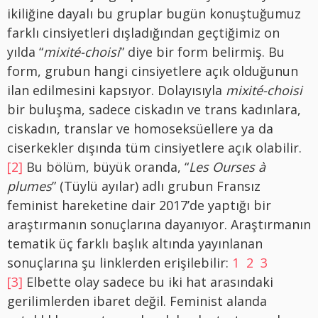
ikiliğine dayalı bu gruplar bugün konuştuğumuz
farklı cinsiyetleri dışladığından geçtiğimiz on
yılda “
mixité-choisi
” diye bir form belirmiş. Bu
form, grubun hangi cinsiyetlere açık olduğunun
ilan edilmesini kapsıyor. Dolayısıyla
mixité-choisi
bir buluşma, sadece ciskadın ve trans kadınlara,
ciskadın, translar ve homoseksüellere ya da
ciserkekler dışında tüm cinsiyetlere açık olabilir.
[2]
Bu bölüm, büyük oranda, “
Les Ourses à
plumes
” (Tüylü ayılar) adlı grubun Fransız
feminist hareketine dair 2017’de yaptığı bir
araştırmanın sonuçlarına dayanıyor. Araştırmanın
tematik üç farklı başlık altında yayınlanan
sonuçlarına şu linklerden erişilebilir:
1
2
3
[3]
Elbette olay sadece bu iki hat arasındaki
gerilimlerden ibaret değil. Feminist alanda