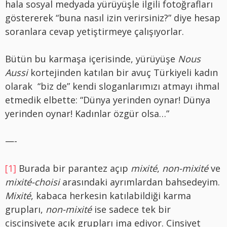
hala sosyal medyada yürüyüşle ilgili fotoğrafları
göstererek “buna nasıl izin verirsiniz?” diye hesap
soranlara cevap yetiştirmeye çalışıyorlar.
Bütün bu karmaşa içerisinde, yürüyüşe
Nous
Aussi
kortejinden katılan bir avuç Türkiyeli kadın
olarak
“biz de” kendi sloganlarımızı atmayı ihmal
etmedik elbette: “Dünya yerinden oynar! Dünya
yerinden oynar! Kadınlar özgür olsa…”
—-
[1]
Burada bir parantez açıp
mixité
,
non-mixité
ve
mixité-choisi
arasındaki ayrımlardan bahsedeyim.
Mixité
, kabaca herkesin katılabildiği karma
grupları,
non-mixité
ise sadece tek bir
ciscinsiyete açık grupları ima ediyor. Cinsiyet