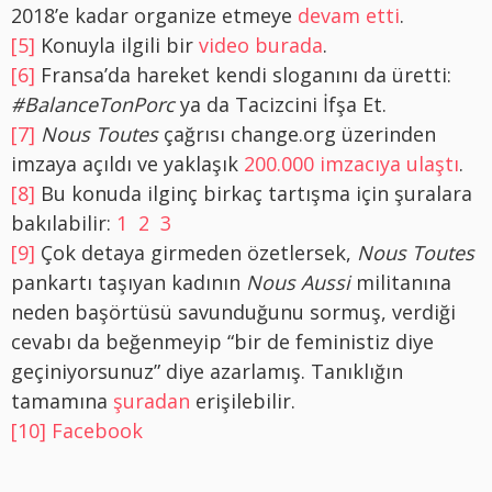
2018’e kadar organize etmeye
devam etti
.
[5]
Konuyla ilgili bir
video burada
.
[6]
Fransa’da hareket kendi sloganını da üretti:
#BalanceTonPorc
ya da Tacizcini İfşa Et.
[7]
Nous Toutes
çağrısı change.org üzerinden
imzaya açıldı ve yaklaşık
200.000 imzacıya ulaştı
.
[8]
Bu konuda ilginç birkaç tartışma için şuralara
bakılabilir:
1
2
3
[9]
Çok detaya girmeden özetlersek,
Nous Toutes
pankartı taşıyan kadının
Nous Aussi
militanına
neden başörtüsü savunduğunu sormuş, verdiği
cevabı da beğenmeyip “bir de feministiz diye
geçiniyorsunuz” diye azarlamış. Tanıklığın
tamamına
şuradan
erişilebilir.
[10]
Facebook