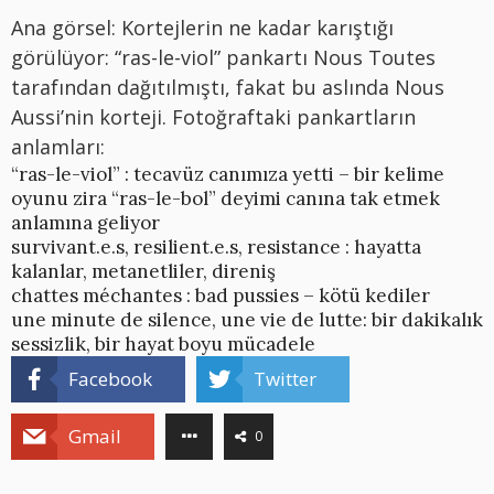
Ana görsel: Kortejlerin ne kadar karıştığı
görülüyor: “ras-le-viol” pankartı Nous Toutes
tarafından dağıtılmıştı, fakat bu aslında Nous
Aussi’nin korteji. Fotoğraftaki pankartların
anlamları:
“ras-le-viol” : tecavüz canımıza yetti – bir kelime
oyunu zira “ras-le-bol” deyimi canına tak etmek
anlamına geliyor
survivant.e.s, resilient.e.s, resistance : hayatta
kalanlar, metanetliler, direniş
chattes méchantes : bad pussies – kötü kediler
une minute de silence, une vie de lutte: bir dakikalık
sessizlik, bir hayat boyu mücadele
Facebook
Twitter
Gmail
0