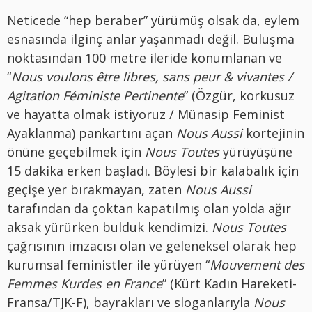
Neticede “hep beraber” yürümüş olsak da, eylem
esnasında ilginç anlar yaşanmadı değil. Buluşma
noktasından 100 metre ileride konumlanan ve
“
Nous voulons être libres, sans peur & vivantes /
Agitation Féministe Pertinente
” (Özgür, korkusuz
ve hayatta olmak istiyoruz / Münasip Feminist
Ayaklanma) pankartını açan
Nous Aussi
kortejinin
önüne geçebilmek için
Nous Toutes
yürüyüşüne
15 dakika erken başladı. Böylesi bir kalabalık için
geçişe yer bırakmayan, zaten
Nous Aussi
tarafından da çoktan kapatılmış olan yolda ağır
aksak yürürken bulduk kendimizi.
Nous Toutes
çağrısının imzacısı olan ve geleneksel olarak hep
kurumsal feministler ile yürüyen “
Mouvement des
Femmes Kurdes en France
” (Kürt Kadın Hareketi-
Fransa/TJK-F), bayrakları ve sloganlarıyla
Nous