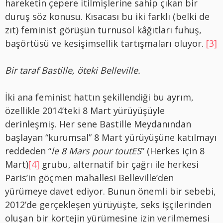
hareketin çepere itilmişlerine sahip çıkan bir
duruş söz konusu. Kısacası bu iki farklı (belki de
zıt) feminist görüşün turnusol kâğıtları fuhuş,
başörtüsü ve kesişimsellik tartışmaları oluyor.
[3]
Bir taraf Bastille, öteki Belleville.
İki ana feminist hattın şekillendiği bu ayrım,
özellikle 2014’teki 8 Mart yürüyüşüyle
derinleşmiş. Her sene Bastille Meydanından
başlayan “kurumsal” 8 Mart yürüyüşüne katılmayı
reddeden “
le 8 Mars pour toutES
” (Herkes için 8
Mart)
[4]
grubu, alternatif bir çağrı ile herkesi
Paris’in göçmen mahallesi Belleville’den
yürümeye davet ediyor. Bunun önemli bir sebebi,
2012’de gerçekleşen yürüyüşte, seks işçilerinden
oluşan bir kortejin yürümesine izin verilmemesi