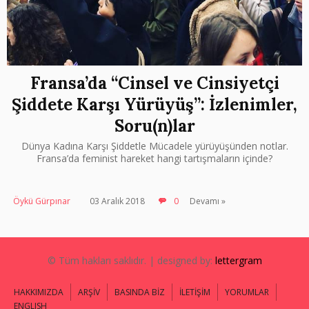
Fransa’da “Cinsel ve Cinsiyetçi
Şiddete Karşı Yürüyüş”: İzlenimler,
Soru(n)lar
Dünya Kadına Karşı Şiddetle Mücadele yürüyüşünden notlar.
Fransa’da feminist hareket hangi tartışmaların içinde?
Öykü Gürpınar
03 Aralık 2018
0
Devamı »
© Tüm hakları saklıdır. | designed by:
lettergram
HAKKIMIZDA
ARŞİV
BASINDA BİZ
İLETİŞİM
YORUMLAR
ENGLISH