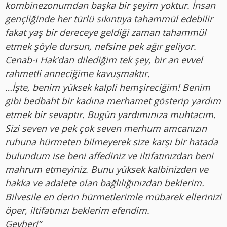
kombinezonumdan başka bir şeyim yoktur. İnsan
gençliğinde her türlü sıkıntıya tahammül edebilir
fakat yaş bir dereceye geldiği zaman tahammül
etmek şöyle dursun, nefsine pek ağır geliyor.
Cenab-ı Hak’dan dilediğim tek şey, bir an evvel
rahmetli anneciğime kavuşmaktır.
…İşte, benim yüksek kalpli hemşireciğim! Benim
gibi bedbaht bir kadına merhamet gösterip yardım
etmek bir sevaptır. Bugün yardımınıza muhtacım.
Sizi seven ve pek çok seven merhum amcanızın
ruhuna hürmeten bilmeyerek size karşı bir hatada
bulundum ise beni affediniz ve iltifatınızdan beni
mahrum etmeyiniz. Bunu yüksek kalbinizden ve
hakka ve adalete olan bağlılığınızdan beklerim.
Bilvesile en derin hürmetlerimle mübarek ellerinizi
öper, iltifatınızı beklerim efendim.
Gevheri”