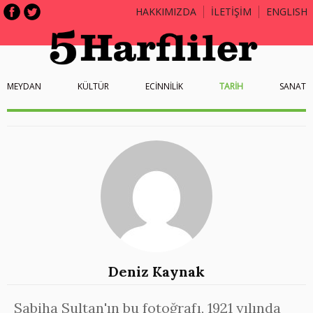
HAKKIMIZDA
İLETİŞİM
ENGLISH
MEYDAN
KÜLTÜR
ECİNNİLİK
TARİH
SANAT
Deniz Kaynak
Sabiha Sultan'ın bu fotoğrafı, 1921 yılında