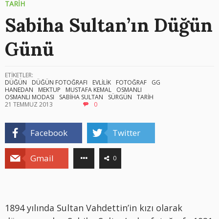
TARİH
Sabiha Sultan’ın Düğün
Günü
ETİKETLER:
DÜĞÜN
DÜĞÜN FOTOĞRAFI
EVLİLİK
FOTOĞRAF
GG
HANEDAN
MEKTUP
MUSTAFA KEMAL
OSMANLI
OSMANLI MODASI
SABİHA SULTAN
SÜRGÜN
TARİH
21 TEMMUZ 2013
0
Facebook
Twitter
Gmail
0
1894 yılında Sultan Vahdettin’in kızı olarak