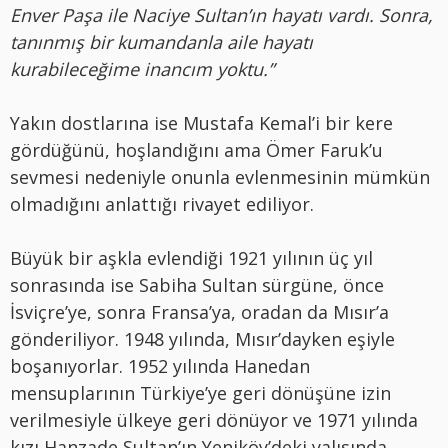
Enver Paşa ile Naciye Sultan’ın hayatı vardı. Sonra,
tanınmış bir kumandanla aile hayatı
kurabileceğime inancım yoktu.”
Yakın dostlarına ise Mustafa Kemal’i bir kere
gördüğünü, hoşlandığını ama Ömer Faruk’u
sevmesi nedeniyle onunla evlenmesinin mümkün
olmadığını anlattığı rivayet ediliyor.
Büyük bir aşkla evlendiği 1921 yılının üç yıl
sonrasında ise Sabiha Sultan sürgüne, önce
İsviçre’ye, sonra Fransa’ya, oradan da Mısır’a
gönderiliyor. 1948 yılında, Mısır’dayken eşiyle
boşanıyorlar. 1952 yılında Hanedan
mensuplarının Türkiye’ye geri dönüşüne izin
verilmesiyle ülkeye geri dönüyor ve 1971 yılında
kızı Hanzade Sultan’ın Yeniköy’deki yalısında