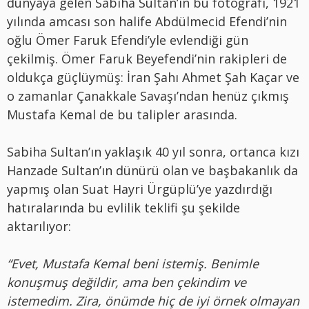
dünyaya gelen Sabiha Sultan’ın bu fotoğrafı, 1921
yılında amcası son halife Abdülmecid Efendi’nin
oğlu Ömer Faruk Efendi’yle evlendiği gün
çekilmiş. Ömer Faruk Beyefendi’nin rakipleri de
oldukça güçlüymüş: İran Şahı Ahmet Şah Kaçar ve
o zamanlar Çanakkale Savaşı’ndan henüz çıkmış
Mustafa Kemal de bu talipler arasında.
Sabiha Sultan’ın yaklaşık 40 yıl sonra, ortanca kızı
Hanzade Sultan’ın dünürü olan ve başbakanlık da
yapmış olan Suat Hayri Ürgüplü’ye yazdırdığı
hatıralarında bu evlilik teklifi şu şekilde
aktarılıyor:
“Evet, Mustafa Kemal beni istemiş. Benimle
konuşmuş değildir, ama ben çekindim ve
istemedim. Zira, önümde hiç de iyi örnek olmayan