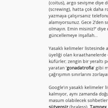
(coitus), argo sevişme diye
(screwing), hatta çok daha ro
yazmaya çalışırsanız telefo
alamıyorsunuz. Gece 2’den so
olmayın. Emin misiniz?’ diye
güncellemeye inşallah…
Yasaklı kelimeler listesinde 
üyeliği olan kıraathanelerd
küfürler; zengin bir yeraltı
yaratan ‘
gonadatrofia
‘ gibi 
çağrışımın sınırlarını zorlaya
Google’ın yasaklı kelimeler li
kalmıyor, aynı zamanda doğurg
masum olabilecek sohbetleri
sütyensiz
(braless),
Tampex