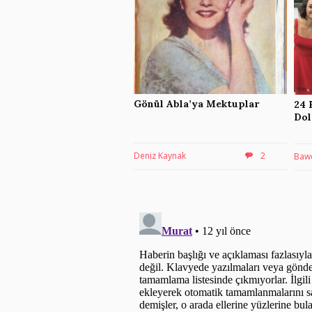
Gönül Abla’ya Mektuplar
24 
Dol
Deniz Kaynak
2
Bawe