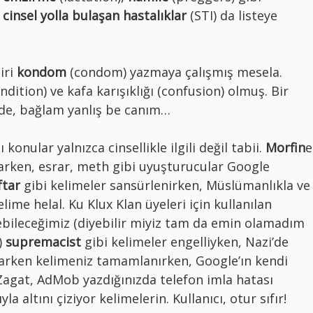
,
cinsel yolla bulaşan hastalıklar
(STI) da listeye
iri
kondom
(condom) yazmaya çalışmış mesela.
ndition) ve kafa karışıklığı (confusion) olmuş. Bir
n de, bağlam yanlış be canım…
onular yalnızca cinsellikle ilgili değil tabii.
Morfin
e
anarken, esrar, meth gibi uyuşturucular Google
ftar
gibi kelimeler sansürlenirken, Müslümanlıkla ve
kelime helal. Ku Klux Klan üyeleri için kullanılan
bileceğimiz (diyebilir miyiz tam da emin olamadım
r)
supremacist
gibi kelimeler engelliyken, Nazi’de
zarken kelimeniz tamamlanırken, Google’ın kendi
gat, AdMob yazdığınızda telefon imla hatası
a altını çiziyor kelimelerin. Kullanıcı, otur sıfır!