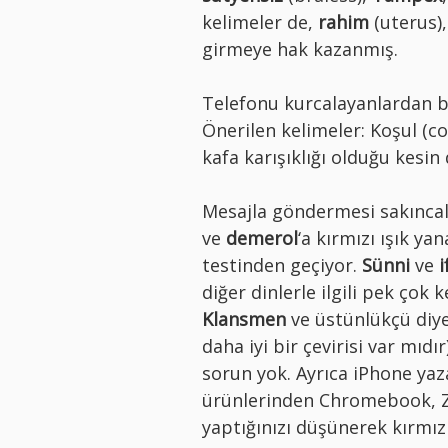
kelimeler de,
rahim
(uterus)
girmeye hak kazanmış.
Telefonu kurcalayanlardan b
Önerilen kelimeler: Koşul (co
kafa karışıklığı olduğu kesi
Mesajla göndermesi sakıncalı k
ve
demerol
‘a kırmızı ışık y
testinden geçiyor.
Sünni
ve
i
diğer dinlerle ilgili pek çok 
Klansmen
ve üstünlükçü diye
daha iyi bir çevirisi var mıdı
sorun yok. Ayrıca iPhone ya
ürünlerinden Chromebook, Za
yaptığınızı düşünerek kırmızıyl