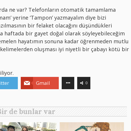
larda ne var? Telefonların otomatik tamamlama
amam’ yerine ‘Tampon’ yazmayalım diye bizi
ılmasının bir felaket olacağını düşündükleri
a haftada bir gayet doğal olarak söyleyebileceğim
temelen hayatımın sonuna kadar öğrenmeden mutlu
elimelerden oluşması iyi niyetli bir çabayı kötü bir
liyor.
tter
Gmail
0
Bir de bunlar var