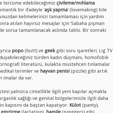
 de tercüme edebileceğimiz
çivileme/mıhlama
mantik bir ifadeyle ‘
aşk yapma
‘ (lovemaking) bile
nunuzdan kelimelerinizi tamamlaması için yardım
nra atılan hayırsız mesajlar için ‘Sabaha pişman
 de sorsa tamamlanacak aslında tablo. Bir sonraki
ayrıca
popo
(butt) ve
geek
gibi soru işaretleri; Lig TV
e duyabileceğiniz türden kadın düşmanı, homofobik
 pornografi literatürü, kulakta müstehcen tınlamalar
medikal terimler ve
hayvan penisi
(pizzle) gibi artık
n imalar da var.
stesi yalnızca cinsellikle ilgili yeni kapılar açmakla
anlık sağlığı ve genital bölgelerimizle ilgili daha
n kapısını da baştan kapatıyor.
Külot
(panty),
,
emzirme
(lactation),
hamile
(preggers) gibi