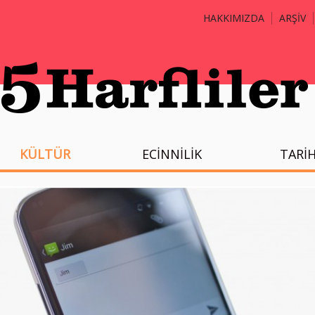
HAKKIMIZDA
ARŞİV
KÜLTÜR
ECİNNİLİK
TARİ