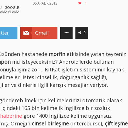
06 ARALIK 2013
4
U
GOOGLE
TAMAMLAMA
tter
Gmail
0
yüzünden hastanede
morfin
etkisinde yatan teyzeniz
mpon
mu isteyeceksiniz? Android’lerde bulunan
yonuyla işiniz zor… KitKat işletim sisteminin kaynak
meler listesi cinsellik, doğurganlık sağlığı,
ler ve dinlerle ilgili karışık mesajlar veriyor.
 gönderebilmek için kelimelerinizi otomatik olarak
içindeki 165 bin kelimelik İngilizce bir sözlük
haberine
göre 1400 İngilizce kelime uygunsuz
emiş. Örneğin
cinsel birleşme
(intercourse),
çiftleşme