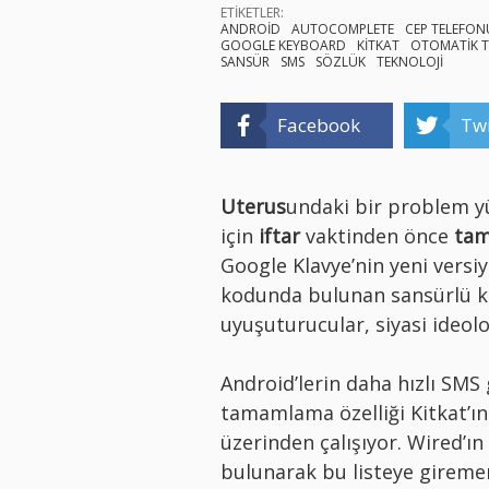
ETİKETLER:
ANDROİD
AUTOCOMPLETE
CEP TELEFON
GOOGLE KEYBOARD
KİTKAT
OTOMATİK 
SANSÜR
SMS
SÖZLÜK
TEKNOLOJİ
Facebook
Twi
Uterus
undaki bir problem 
için
iftar
vaktinden önce
ta
Google Klavye’nin yeni versi
kodunda bulunan sansürlü keli
uyuşuturucular, siyasi ideoloji
Android’lerin daha hızlı SMS
tamamlama özelliği Kitkat’ın 
üzerinden çalışıyor. Wired’ın
bulunarak bu listeye girem