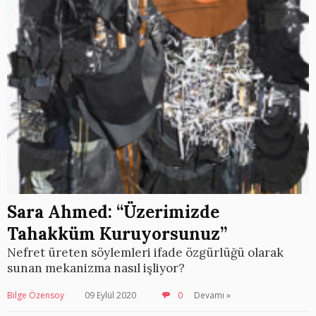
Sara Ahmed: “Üzerimizde
Tahakküm Kuruyorsunuz”
Nefret üreten söylemleri ifade özgürlüğü olarak
sunan mekanizma nasıl işliyor?
Bilge Özensoy
09 Eylül 2020
0
Devamı »