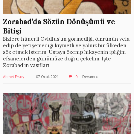
Zorabad’da Sözün Dönüşümü ve
Bitişi
Sizlere hünerli Ovidius’un görmediği, ömrünün vefa
edip de yetişemediği kıymetli ve yalnız bir ülkeden
söz etmek isterim. Ustaya özenip hikayenin ipliğini
efsanelerden günümüze doğru çekelim. İşte
Zorabad’ın vasıfları.
Ahmet Ersoy
07 Ocak 2021
0
Devamı »