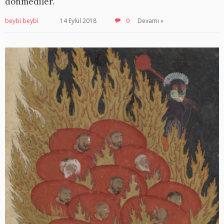
dönmediler.
beybi beybi
14 Eylül 2018
0
Devamı »