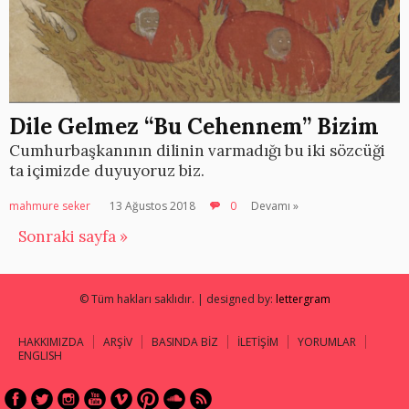
Dile Gelmez “Bu Cehennem” Bizim
Cumhurbaşkanının dilinin varmadığı bu iki sözcüği
ta içimizde duyuyoruz biz.
mahmure seker
13 Ağustos 2018
0
Devamı »
Sonraki sayfa »
© Tüm hakları saklıdır. | designed by:
lettergram
HAKKIMIZDA
ARŞİV
BASINDA BİZ
İLETİŞİM
YORUMLAR
ENGLISH