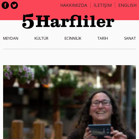
HAKKIMIZDA
İLETİŞİM
ENGLISH
MEYDAN
KÜLTÜR
ECİNNİLİK
TARİH
SANAT