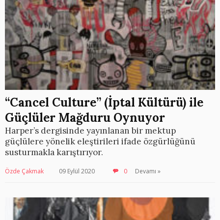
“Cancel Culture” (İptal Kültürü) ile
Güçlüler Mağduru Oynuyor
Harper’s dergisinde yayınlanan bir mektup
güçlülere yönelik eleştirileri ifade özgürlüğünü
susturmakla karıştırıyor.
Özde Çakmak
09 Eylül 2020
0
Devamı »