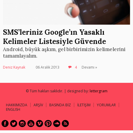
SMS’leriniz Google’ın Yasaklı
Kelimeler Listesiyle Güvende
Android, büyük aşkım, gel birbirimizin kelimelerini
tamamlayalım.
Deniz Kaynak
06 Aralık 2013
4
Devamı »
© Tüm hakları saklıdır. | designed by:
lettergram
HAKKIMIZDA
ARŞİV
BASINDA BİZ
İLETİŞİM
YORUMLAR
ENGLISH