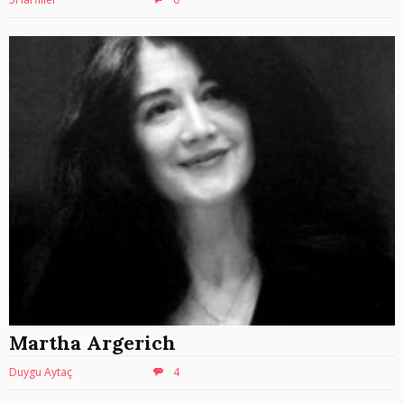
Martha Argerich
Duygu Aytaç
4