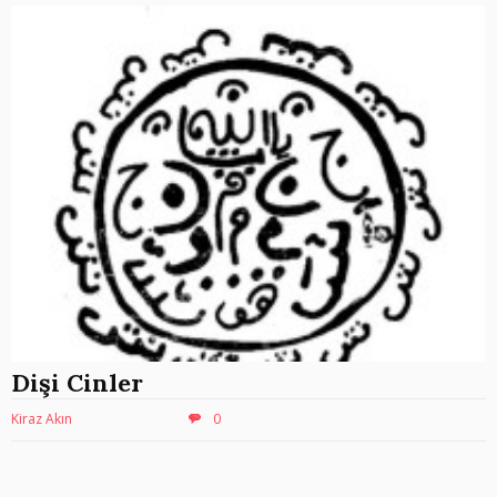
Dişi Cinler
Kiraz Akın
0