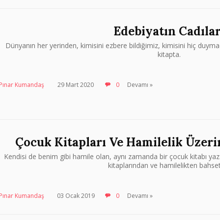
Edebiyatın Cadılar
Dünyanın her yerinden, kimisini ezbere bildiğimiz, kimisini hiç duym
kitapta.
Pınar Kumandaş
29 Mart 2020
0
Devamı »
Çocuk Kitapları Ve Hamilelik Üzeri
Kendisi de benim gibi hamile olan, aynı zamanda bir çocuk kitabı yazar
kitaplarından ve hamilelikten bahset
Pınar Kumandaş
03 Ocak 2019
0
Devamı »