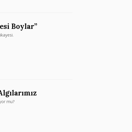
esi Boylar”
ikayesi.
Algılarımız
iyor mu?