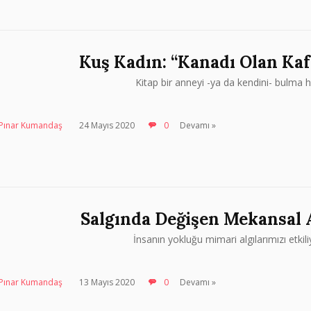
Kuş Kadın: “Kanadı Olan Kaf
Kitap bir anneyi -ya da kendini- bulma h
Pınar Kumandaş
24 Mayıs 2020
0
Devamı »
Salgında Değişen Mekansal 
İnsanın yokluğu mimari algılarımızı etkil
Pınar Kumandaş
13 Mayıs 2020
0
Devamı »