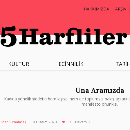
HAKKIMIZDA
ARŞİV
KÜLTÜR
ECİNNİLİK
TARİ
Una Aramızda
Kadına yönelik şiddetin hem kişisel hem de toplumsal bakış açılarında 
manifesto onunkisi.
Pınar Kumandaş
03 Kasım 2020
0
Devamı »