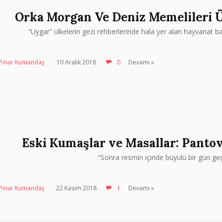
Orka Morgan Ve Deniz Memelileri Ü
“Uygar” ülkelerin gezi rehberlerinde hala yer alan hayvanat b
Pınar Kumandaş
10 Aralık 2018
0
Devamı »
Eski Kumaşlar ve Masallar: Pantov
“Sonra resmin içinde büyülü bir gün geçir
Pınar Kumandaş
22 Kasım 2018
1
Devamı »