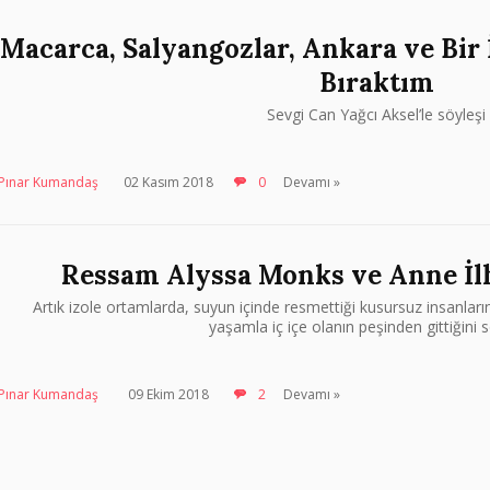
Macarca, Salyangozlar, Ankara ve Bir 
Bıraktım
Sevgi Can Yağcı Aksel’le söyleşi
Pınar Kumandaş
02 Kasım 2018
0
Devamı »
Ressam Alyssa Monks ve Anne İl
Artık izole ortamlarda, suyun içinde resmettiği kusursuz insanların
yaşamla iç içe olanın peşinden gittiğini 
Pınar Kumandaş
09 Ekim 2018
2
Devamı »