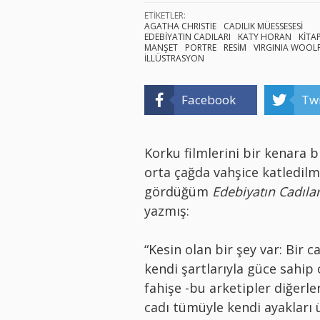
ETİKETLER:
AGATHA CHRISTIE
CADILIK MÜESSESESİ
EDEBİYATIN CADILARI
KATY HORAN
KİTAP
MANŞET
PORTRE
RESİM
VIRGINIA WOOL
İLLÜSTRASYON
Facebook
Twi
Korku filmlerini bir kenara 
orta çağda vahşice katledilm
gördüğüm
Edebiyatın Cadılar
yazmış:
“Kesin olan bir şey var: Bir c
kendi şartlarıyla güce sahip 
fahişe -bu arketipler diğerle
cadı tümüyle kendi ayakları 