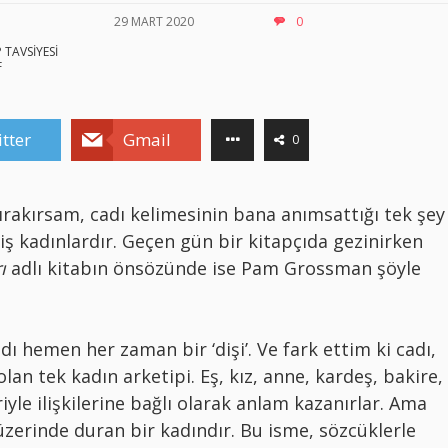
29 MART 2020
0
 TAVSİYESİ
F
tter
Gmail
0
bırakırsam, cadı kelimesinin bana anımsattığı tek şey
iş kadınlardır. Geçen gün bir kitapçıda gezinirken
ı
adlı kitabın önsözünde ise Pam Grossman şöyle
adı hemen her zaman bir ‘dişi’. Ve fark ettim ki cadı,
olan tek kadın arketipi. Eş, kız, anne, kardeş, bakire,
riyle ilişkilerine bağlı olarak anlam kazanırlar. Ama
üzerinde duran bir kadındır. Bu isme, sözcüklerle