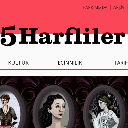
HAKKIMIZDA
ARŞİV
KÜLTÜR
ECİNNİLİK
TARİ