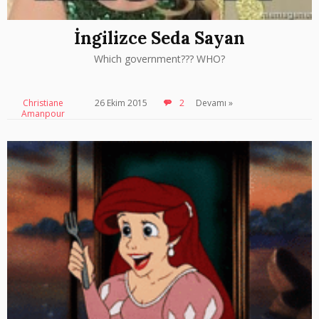
İngilizce Seda Sayan
Which government??? WHO?
Christiane
26 Ekim 2015
2
Devamı »
Amanpour