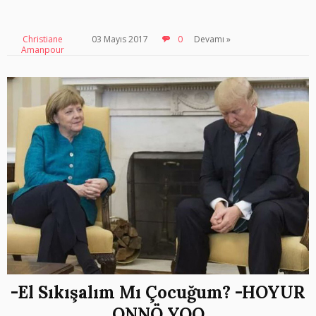
Christiane
03 Mayıs 2017
0
Devamı »
Amanpour
-El Sıkışalım Mı Çocuğum? -HOYUR
ONNÖ YOO