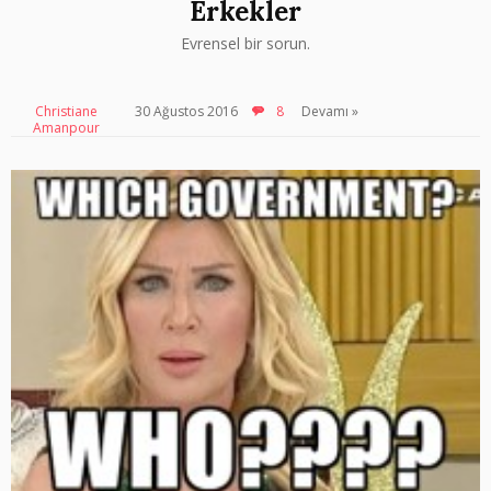
Erkekler
Evrensel bir sorun.
Christiane
30 Ağustos 2016
8
Devamı »
Amanpour