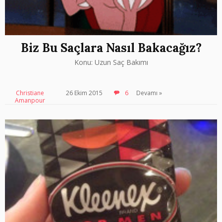
Biz Bu Saçlara Nasıl Bakacağız?
Konu: Uzun Saç Bakımı
Christiane
26 Ekim 2015
6
Devamı »
Amanpour