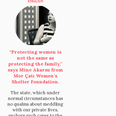
ENGLISH
“Protecting women is
not the same as
protecting the family,”
says Mine Akarsu from
Mor Çatı Women’s
Shelter Foundation.
The state, which under
normal circumstances has
no qualms about meddling
with our private lives,
anchors such cases to the