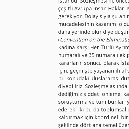
İstanbul Sözleşmesi’ni, önces
çeşitli Avrupa İnsan Hakları
gerekiyor. Dolayısıyla şu an
mücadelesinin kazanımı old
daha yerinde olur diye düş
(
Convention on the Eliminati
Kadına Karşı Her Türlü Ayrım
numaralı ve 35 numaralı ek p
kararların sonucu olarak İst
için, geçmişte yaşanan ihlal
bu konudaki uluslararası dü
diyebiliriz. Sözleşme aslınd
dediğimiz şiddeti önleme, kad
soruşturma ve tüm bunları y
ederek –ki bu da toplumsal ci
kaldırmak için koordineli bi
şeklinde dört ana temel üzeri