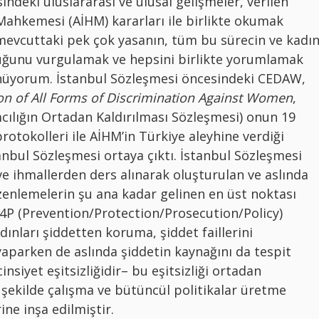
indeki uluslararası ve ulusal gelişmeler, verilen
 Mahkemesi (AİHM) kararları ile birlikte okumak
 mevcuttaki pek çok yasanın, tüm bu sürecin ve kadı
uğunu vurgulamak ve hepsini birlikte yorumlamak
ünüyorum. İstanbul Sözleşmesi öncesindeki CEDAW,
on of All Forms of Discrimination Against Women
,
cılığın Ortadan Kaldırılması Sözleşmesi) onun 19
rotokolleri ile AİHM’in Türkiye aleyhine verdiği
anbul Sözleşmesi ortaya çıktı. İstanbul Sözleşmesi
 ve ihmallerden ders alınarak oluşturulan ve aslında
zenlemelerin şu ana kadar gelinen en üst noktası
a 4P (Prevention/Protection/Prosecution/Policy)
ınları şiddetten koruma, şiddet faillerini
aparken de aslında şiddetin kaynağını da tespit
nsiyet eşitsizliğidir– bu eşitsizliği ortadan
r şekilde çalışma ve bütüncül politikalar üretme
ne inşa edilmiştir.