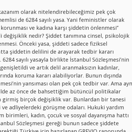
azanım olarak nitelendirebileceğimiz pek çok
mlisi de 6284 sayılı yasa. Yani feministler olarak
n korunması ve kadına karşı şiddetin önlenmesi’’
 değişiklik nedir? Şiddet tanımına cinsel, psikolojik
nmesi. Önceki yasa, şiddeti sadece fiziksel
ta şiddetin delilini de arayarak tedbir kararı
. 6284 sayılı yasayla birlikte İstanbul Sözleşmesi’nin
enişletildi ve artık delil aranmaksızın kadınlar,
arında koruma kararı alabiliyorlar. Bunun dışında
mesi’nin yansıması olan pek çok tedbir var. Ama ayn
de az önce de bahsettiğim bütüncül politikalar
girmiş birçok değişiklik var. Bunlardan bir tanesi
ri ve adliyelerdeki görüşme odaları. Hukuki yardım
ım birimleri, kadın, çocuk ve sosyal dayanışma hattı
stanbul Sözleşmesi gereği bunun sadece şiddete
erektiği Türkiye için hazırlanan GREVIO raporunda