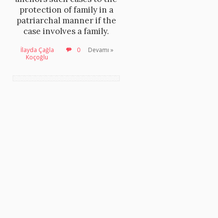
protection of family in a
patriarchal manner if the
case involves a family.
İlayda Çağla
0
Devamı »
Koçoğlu