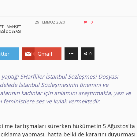
29 TEMMUZ 2020
0
ET
MANŞET
ESİ DOSYASI
tter
Gmail
0
n yaptığı 5Harfliler İstanbul Sözleşmesi Dosyası
adelede İstanbul Sözleşmesinin önemini ve
arının kadınlar için anlamını araştırmakta, yazı ve
 feministlere ses ve kulak vermektedir.
kilme tartışmaları sürerken hükümetin 5 Ağustos’ta
r açıklama yapması, hatta belki de kararını duyurması