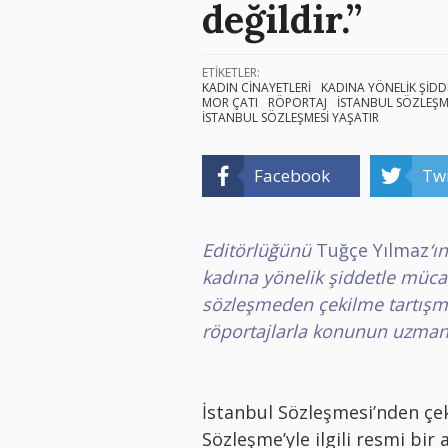
değildir.”
ETİKETLER:
KADIN CİNAYETLERİ
KADINA YÖNELİK ŞİDD
MOR ÇATI
RÖPORTAJ
İSTANBUL SÖZLEŞM
İSTANBUL SÖZLEŞMESİ YAŞATIR
Facebook
Twi
Editörlüğünü
Tuğçe Yılmaz
‘ı
kadına
yönelik şiddetle müc
sözleşmeden çekilme tartışmal
röportajlarla konunun uzmanı
İstanbul Sözleşmesi’nden çe
Sözleşme’yle ilgili resmi bi