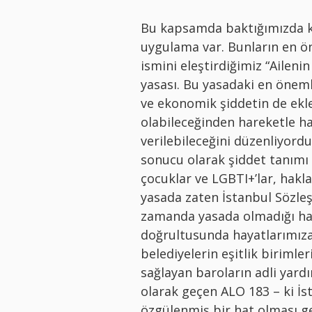
Bu kapsamda baktığımızda k
uygulama var. Bunların en öne
ismini eleştirdiğimiz “Aileni
yasası. Bu yasadaki en önemli
ve ekonomik şiddetin de ekle
olabileceğinden hareketle hat
verilebileceğini düzenliyordu
sonucu olarak şiddet tanımı g
çocuklar ve LGBTI+’lar, hakl
yasada zaten İstanbul Sözleş
zamanda yasada olmadığı hal
doğrultusunda hayatlarımıza 
belediyelerin eşitlik birimle
sağlayan baroların adli yard
olarak geçen ALO 183 – ki İ
özgülenmiş bir hat olması g