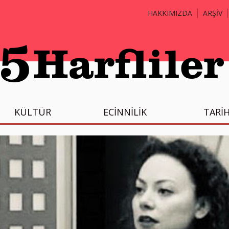
HAKKIMIZDA
ARŞİV
KÜLTÜR
ECİNNİLİK
TARİ