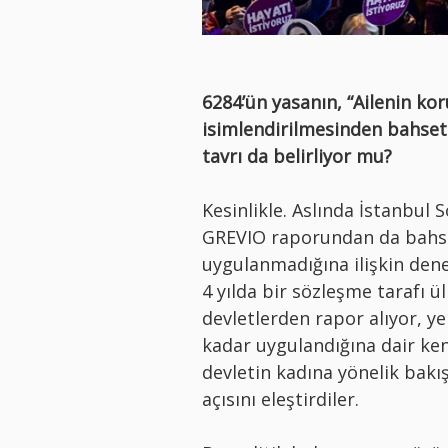
6284’ün yasanın, “Ailenin ko
isimlendirilmesinden bahsetti
tavrı da belirliyor mu?
Kesinlikle. Aslında İstanbul
GREVIO raporundan da bahse
uygulanmadığına ilişkin den
4 yılda bir sözleşme tarafı ü
devletlerden rapor alıyor, y
kadar uygulandığına dair ken
devletin kadına yönelik bakış
açısını eleştirdiler.