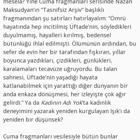
mesela? Yine Cuma fragmanları serisinde Nazan
Maksudyan’ın “Tasnifsiz Arşiv” başlıklı
fragmanından şu satırları hatırlayalım: “Ömrü
hayatında hep incitilmiş Üftade’nin, söyledikleri
duyulmamış, hayalleri kırılmış, bedensel
bütünlüğü ihlal edilmişti. Ölümünün ardından, bu
sefer de evin her bir tarafından fışkıran, yıllar
boyunca yazdıkları, çizdikleri, günlükleri,
karalamaları tecavüze uğruyordu. Bu talan
sahnesi, Üftade’nin yaşadığı hayata
katlanabilmek için yarattığı diğer dünyanın bir
anda enkaza dönüşmesi, her izleyişte çok ağır
gelirdi.” Ya da
Kadının Adı Yok
’ta kadınlık
deneyimini yazarak yeniden kurgulayan Işık’ı da
yeniden bir düşünsek?
Cuma fragmanları vesilesiyle bütün bunlar