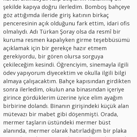
şekilde kapıya doğru ilerledim. Bomboş bahçeye
göz attığımda ileride giriş katının birkaç
penceresinin açık olduğunu fark ettim, idari ofis
olmalıydı. Adı Türkan Şoray olsa da resmî bir
kuruma resmen kapalıyken girme teşebbüsümü
açıklamak için bir gerekçe hazır etmem
gerekiyordu, bir gören olursa sorguya
çekileceğim kesindi. Öğrenciyim, sinemayla ilgili
ödev yapıyorum diyecektim ve okulla ilgili bilgi
almaya çalışacaktım. Bahçe kapısından girdikten
sonra ilerledim, okulun ana binasından içeriye
girince gördüklerim üzerine iyice elim ayağım
birbirine dolandı. Binanın girişindeki küçük alan
mütevazı bir mabet gibi döşenmişti. Orada,
mermer taşların üstündeki mermer büst
alanında, mermer olarak hatırladığım bir plaka