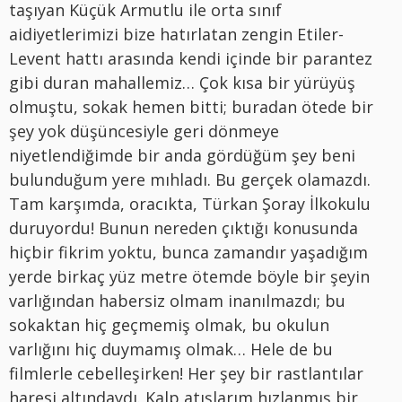
taşıyan Küçük Armutlu ile orta sınıf
aidiyetlerimizi bize hatırlatan zengin Etiler-
Levent hattı arasında kendi içinde bir parantez
gibi duran mahallemiz… Çok kısa bir yürüyüş
olmuştu, sokak hemen bitti; buradan ötede bir
şey yok düşüncesiyle geri dönmeye
niyetlendiğimde bir anda gördüğüm şey beni
bulunduğum yere mıhladı. Bu gerçek olamazdı.
Tam karşımda, oracıkta, Türkan Şoray İlkokulu
duruyordu! Bunun nereden çıktığı konusunda
hiçbir fikrim yoktu, bunca zamandır yaşadığım
yerde birkaç yüz metre ötemde böyle bir şeyin
varlığından habersiz olmam inanılmazdı; bu
sokaktan hiç geçmemiş olmak, bu okulun
varlığını hiç duymamış olmak… Hele de bu
filmlerle cebelleşirken! Her şey bir rastlantılar
haresi altındaydı. Kalp atışlarım hızlanmış bir