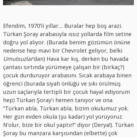
Efendim, 1970’li yıllar… Buralar hep boş arazi.
Türkan Şoray arabasıyla ıssız yollarda film setine
doğru yol alıyor. (Burada benim gözümün önüne
nedense hep mavi bir Chevrolet geliyor, belki
Umutsuzlar
’dan) Hava kar kış, derken bu havada
çantası sırtında yürümeye çalışan bir (birkaç?)
çocuk durduruyor arabasını. Sıcak arabaya binen
öğrenci (burada siyah önlüğü ve sıkı örülmüş
uzun saçlarıyla tertipli bir çocuk hayal ediyorum
hep) Türkan Şoray’ı hemen tanıyor ve ona
“Türkan abla, Türkan abla, bizim okulumuz yok.
Her gün evden okula (şu kadar) yol yürüyoruz.
N’olur, bize bir okul yaptır!” diyor (Derya!). Türkan
Şoray bu manzara karşısından (elbette) çok