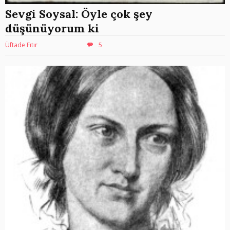
Sevgi Soysal: Öyle çok şey
düşünüyorum ki
Üftade Fıtır
5