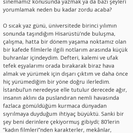
sinemamız konusunda yazmak ya da bazı şeyleri
yorumlamak neden bu kadar zordu acaba?
O sıcak yaz günü, üniversitede birinci yılımın
sonunda taşındığım Hisarüstü’nde buluşma,
çalışma, hatta bir dönem yaşama noktamız olan
bir kafede filmlerle ilgili notlarım arasında küçük
buhranlar içindeydim. Defteri, kalemi ve ufak
tefek eşyalarımı orada bırakarak biraz hava
almak ve yürümek için dışarı çıktım ve daha önce
hiç yürümediğim bir yöne doğru ilerledim.
İstanbul’un neredeyse elle tutulur derecede ağır,
insanın aklını da puslandıran nemli havasında
fazlaca gömüldüğüm kurmaca dünyadan
sıyrılmaya duyduğum ihtiyaç büyüktü. Sanki bir
şey beni derinlere çekiyormuş gibiydi; 80’lerin
“kadın filmleri”nden karakterler, mekânlar,