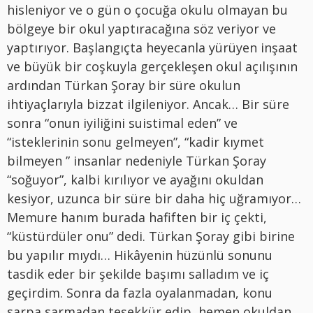
hisleniyor ve o gün o çocuğa okulu olmayan bu
bölgeye bir okul yaptıracağına söz veriyor ve
yaptırıyor. Başlangıçta heyecanla yürüyen inşaat
ve büyük bir coşkuyla gerçekleşen okul açılışının
ardından Türkan Şoray bir süre okulun
ihtiyaçlarıyla bizzat ilgileniyor. Ancak… Bir süre
sonra “onun iyiliğini suistimal eden” ve
“isteklerinin sonu gelmeyen”, “kadir kıymet
bilmeyen ” insanlar nedeniyle Türkan Şoray
“soğuyor”, kalbi kırılıyor ve ayağını okuldan
kesiyor, uzunca bir süre bir daha hiç uğramıyor…
Memure hanım burada hafiften bir iç çekti,
“küstürdüler onu” dedi. Türkan Şoray gibi birine
bu yapılır mıydı… Hikâyenin hüzünlü sonunu
tasdik eder bir şekilde başımı salladım ve iç
geçirdim. Sonra da fazla oyalanmadan, konu
sarpa sarmadan teşekkür edip, hemen okuldan