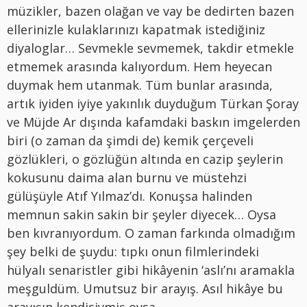
müzikler, bazen olağan ve vay be dedirten bazen
ellerinizle kulaklarınızı kapatmak istediğiniz
diyaloglar… Sevmekle sevmemek, takdir etmekle
etmemek arasında kalıyordum. Hem heyecan
duymak hem utanmak. Tüm bunlar arasında,
artık iyiden iyiye yakınlık duyduğum Türkan Şoray
ve Müjde Ar dışında kafamdaki baskın imgelerden
biri (o zaman da şimdi de) kemik çerçeveli
gözlükleri, o gözlüğün altında en cazip şeylerin
kokusunu daima alan burnu ve müstehzi
gülüşüyle Atıf Yılmaz’dı. Konuşsa halinden
memnun sakin sakin bir şeyler diyecek… Oysa
ben kıvranıyordum. O zaman farkında olmadığım
şey belki de şuydu: tıpkı onun filmlerindeki
hülyalı senaristler gibi hikâyenin ‘aslı’nı aramakla
meşguldüm. Umutsuz bir arayış. Asıl hikâye bu