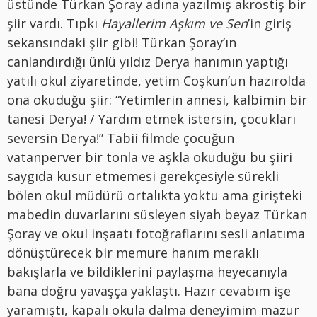
üstünde Türkan Şoray adına yazılmış akrostiş bir
şiir vardı. Tıpkı
Hayallerim Aşkım ve Sen
’in giriş
sekansındaki şiir gibi! Türkan Şoray’ın
canlandırdığı ünlü yıldız Derya hanımın yaptığı
yatılı okul ziyaretinde, yetim Coşkun’un hazırolda
ona okuduğu şiir: “Yetimlerin annesi, kalbimin bir
tanesi Derya! / Yardım etmek istersin, çocukları
seversin Derya!” Tabii filmde çocuğun
vatanperver bir tonla ve aşkla okuduğu bu şiiri
saygıda kusur etmemesi gerekçesiyle sürekli
bölen okul müdürü ortalıkta yoktu ama girişteki
mabedin duvarlarını süsleyen siyah beyaz Türkan
Şoray ve okul inşaatı fotoğraflarını sesli anlatıma
dönüştürecek bir memure hanım meraklı
bakışlarla ve bildiklerini paylaşma heyecanıyla
bana doğru yavaşça yaklaştı. Hazır cevabım işe
yaramıştı, kapalı okula dalma deneyimim mazur