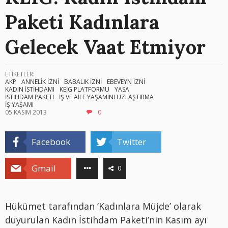
Paketi Kadınlara
Gelecek Vaat Etmiyor
ETİKETLER:
AKP
ANNELİK İZNİ
BABALIK İZNİ
EBEVEYN İZNİ
KADIN İSTİHDAMI
KEİG PLATFORMU
YASA
İSTİHDAM PAKETİ
İŞ VE AİLE YAŞAMINI UZLAŞTIRMA
İŞ YAŞAMI
05 KASIM 2013
0
Facebook
Twitter
Gmail
0
Hükümet tarafından ‘Kadınlara Müjde’ olarak
duyurulan Kadın İstihdam Paketi’nin Kasım ayı