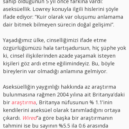
sahip olduğunun 5 yıl önce farkına vardı:
aseksüellik. Lowrey konuyla ilgili hislerini şöyle
ifade ediyor: “Kuir olarak var oluşumu anlamama
dair bitmek bilmeyen sürecin doğal gelişimi”.
Yaşadığımız ülke, cinselliğimizi ifade etme
özgürlüğümüzü hala tartışadursun, hiç şüphe yok
ki, cinsel ilişkilerinden azade yaşamak isteyen
kişileri göz ardı etme eğilimindeyiz. Bu, böyle
bireylerin var olmadığı anlamına gelmiyor.
Aseksüelliğin yaygınlığı hakkında az araştırma
bulunmasına rağmen 2004 yılına ait Britanya’daki
bir
araştırma
, Britanya nüfusunun % 1.1’inin
kendilerini aseksüel olarak tanımladığını ortaya
çıkardı.
Wired
”a göre başka bir araştırmanın
tahmini ise bu sayının %5.5 ila 0.6 arasında