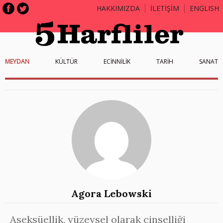
HAKKIMIZDA
İLETİŞİM
ENGLISH
MEYDAN
KÜLTÜR
ECİNNİLİK
TARİH
SANAT
Agora Lebowski
Aseksüellik, yüzeysel olarak cinselliği