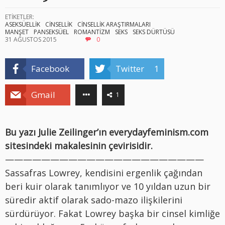
ETİKETLER:
ASEKSÜELLİK
CİNSELLİK
CİNSELLİK ARAŞTIRMALARI
MANŞET
PANSEKSÜEL
ROMANTİZM
SEKS
SEKS DÜRTÜSÜ
31 AĞUSTOS 2015
0
Facebook
Twitter
1
Gmail
1
Bu yazı Julie Zeilinger’ın everydayfeminism.com
sitesindeki makalesinin çevirisidir.
——————————————————————
Sassafras Lowrey, kendisini ergenlik çağından
beri kuir olarak tanımlıyor ve 10 yıldan uzun bir
süredir aktif olarak sado-mazo ilişkilerini
sürdürüyor. Fakat Lowrey başka bir cinsel kimliğe