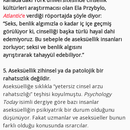
Kanada’daki York üniversitesinde cinsellik
kültürleri araştırmacısı olan Ela Przybylo,
Atlantic
‘e
verdiği röportajda şöyle diyor:
“Seks, benlik algımızla o kadar iç içe geçmiş
görülüyor ki, cinselliği başka türlü hayal dahi
edemiyoruz. Bu sebeple de aseksüellik insanları
zorluyor; seksi ve benlik algısını
ayrıştırarak tahayyül edebiliyor.”
5. Aseksüellik zihinsel ya da patolojik bir
rahatsızlık değildir.
Aseksüelliğe sıklıkla “yetersiz cinsel arzu
rahatsızlığı” teşhisi koyulmuştu.
Psychology
Today
isimli dergiye göre bazı insanlar
aseksüelliğin psikiyatrik bir durum olduğunu
düşünüyor. Fakat uzmanlar ve aseksüeller bunun
farklı olduğu konusunda ısrarcılar.