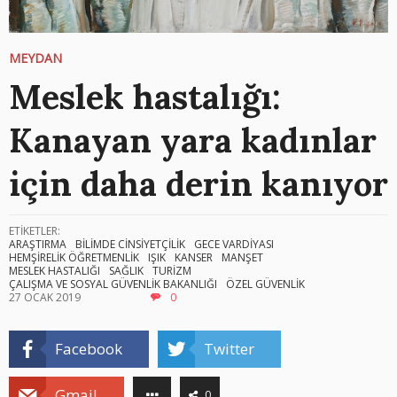
MEYDAN
Meslek hastalığı:
Kanayan yara kadınlar
için daha derin kanıyor
ETİKETLER:
ARAŞTIRMA
BİLİMDE CİNSİYETÇİLİK
GECE VARDİYASI
HEMŞİRELİK ÖĞRETMENLİK
IŞIK
KANSER
MANŞET
MESLEK HASTALIĞI
SAĞLIK
TURİZM
ÇALIŞMA VE SOSYAL GÜVENLİK BAKANLIĞI
ÖZEL GÜVENLİK
27 OCAK 2019
0
Facebook
Twitter
Gmail
0