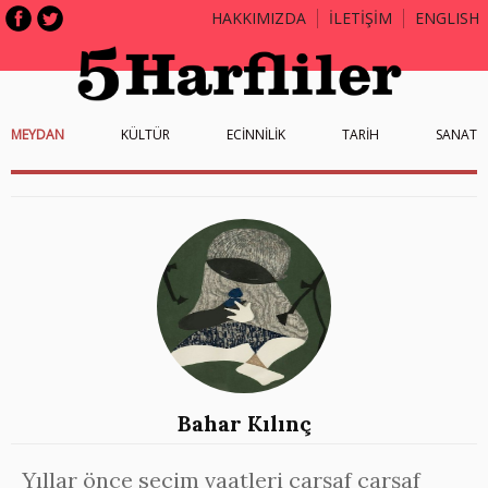
HAKKIMIZDA
İLETİŞİM
ENGLISH
MEYDAN
KÜLTÜR
ECİNNİLİK
TARİH
SANAT
Bahar Kılınç
Yıllar önce seçim vaatleri çarşaf çarşaf