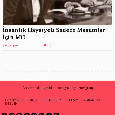
İnsanlık Haysiyeti Sadece Masumlar
İçin Mi?
Şeyda İpek
0
© Tüm hakları saklıdır. | designed by:
lettergram
HAKKIMIZDA
ARŞİV
BASINDA BİZ
İLETİŞİM
YORUMLAR
ENGLISH