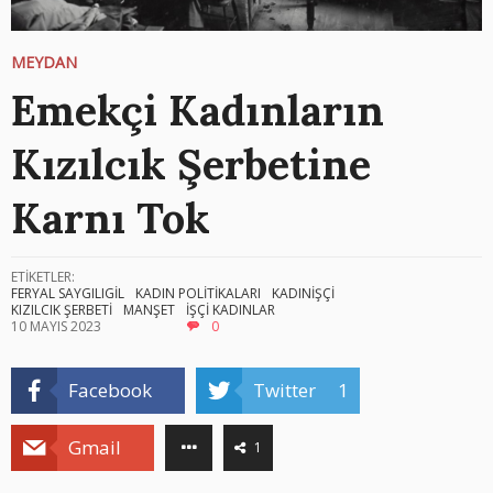
MEYDAN
Emekçi Kadınların
Kızılcık Şerbetine
Karnı Tok
ETİKETLER:
FERYAL SAYGILIGİL
KADIN POLİTİKALARI
KADINİŞÇİ
KIZILCIK ŞERBETİ
MANŞET
İŞÇİ KADINLAR
10 MAYIS 2023
0
Facebook
Twitter
1
Gmail
1