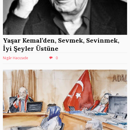
Yaşar Kemal’den, Sevmek, Sevinmek,
İyi Şeyler Üstüne
Nigâr Hacızade
0