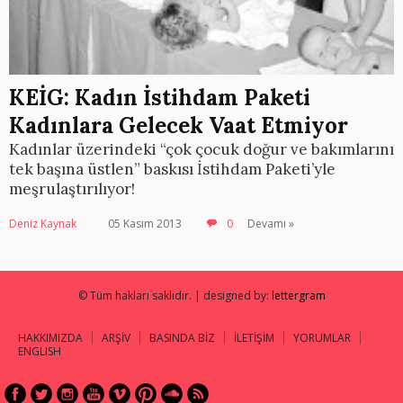
KEİG: Kadın İstihdam Paketi
Kadınlara Gelecek Vaat Etmiyor
Kadınlar üzerindeki “çok çocuk doğur ve bakımlarını
tek başına üstlen” baskısı İstihdam Paketi’yle
meşrulaştırılıyor!
Deniz Kaynak
05 Kasım 2013
0
Devamı »
© Tüm hakları saklıdır. | designed by:
lettergram
HAKKIMIZDA
ARŞİV
BASINDA BİZ
İLETİŞİM
YORUMLAR
ENGLISH