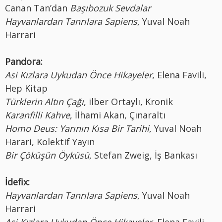
Canan Tan’dan
Başıbozuk Sevdalar
Hayvanlardan Tanrılara Sapiens
, Yuval Noah
Harrari
Pandora:
Asi Kızlara Uykudan Önce Hikayeler
, Elena Favili,
Hep Kitap
Türklerin Altın Çağı
, ilber Ortaylı, Kronik
Karanfilli Kahve
, İlhami Akan, Çınaraltı
Homo Deus: Yarının Kısa Bir Tarihi
, Yuval Noah
Harari, Kolektif Yayın
Bir Çöküşün Öyküsü
, Stefan Zweig, İş Bankası
İdefix:
Hayvanlardan Tanrılara Sapiens
, Yuval Noah
Harrari
Asi Kızlara Uykudan Önce Hikayeler
, Elena Favili,