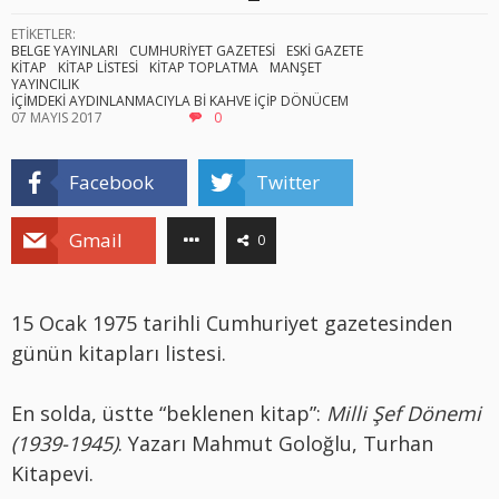
ETİKETLER:
BELGE YAYINLARI
CUMHURİYET GAZETESİ
ESKİ GAZETE
KİTAP
KİTAP LİSTESİ
KİTAP TOPLATMA
MANŞET
YAYINCILIK
İÇİMDEKİ AYDINLANMACIYLA Bİ KAHVE İÇİP DÖNÜCEM
07 MAYIS 2017
0
Facebook
Twitter
Gmail
0
15 Ocak 1975 tarihli Cumhuriyet gazetesinden
günün kitapları listesi.
En solda, üstte “beklenen kitap”:
Milli Şef Dönemi
(1939-1945)
. Yazarı Mahmut Goloğlu, Turhan
Kitapevi.