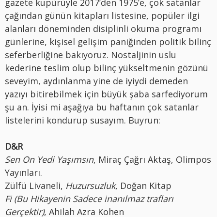
gazete kupürüyle 2017’den 1975’e, çok satanlar
çağından günün kitapları listesine, popüler ilgi
alanları döneminden disiplinli okuma programı
günlerine, kişisel gelişim paniğinden politik bilinç
seferberliğine bakıyoruz. Nostaljinin uslu
kederine teslim olup bilinç yükseltmenin gözünü
seveyim, aydınlanma yine de iyiydi demeden
yazıyı bitirebilmek için büyük şaba sarfediyorum
şu an. İyisi mi aşağıya bu haftanın çok satanlar
listelerini kondurup susayım. Buyrun:
D&R
Sen On Yedi Yaşımsın
, Miraç Çağrı Aktaş, Olimpos
Yayınları.
Zülfü Livaneli,
Huzursuzluk
, Doğan Kitap
Fi (Bu Hikayenin Sadece inanılmaz trafları
Gerçektir)
, Ahilah Azra Kohen