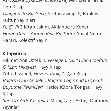
Hep Kitap
Olağanüstü Bir Gece
, Stefan Zweig, İş Bankası
Kültür Yayınları
Fi, Çi, Pi
3 Kitap takım, Akilah Azra Kohen
Homo Deus: Yarının Kısa Bir Tarihi
, Yuval Noah
Harari, Kolektif Yayın
Kitapyurdu:
Hikmet Anıl Öztekin,
Fesleğen, “Bir” Olana Meftun
O Kızın Hikayesi
, Hayy Kitap
Zülfü Livaneli,
Huzursuzluk
, Doğan Kitap
Bağırmayan Anneler: Bağırıp Çağırmadan Çocuk
Büyütme Teknikleri
, Hatice Kübra Tongar, Hayy
Kitap
Sen On Yedi Yaşımsın
, Miraç Çağrı Aktaş, Olimpos
Yayınları.