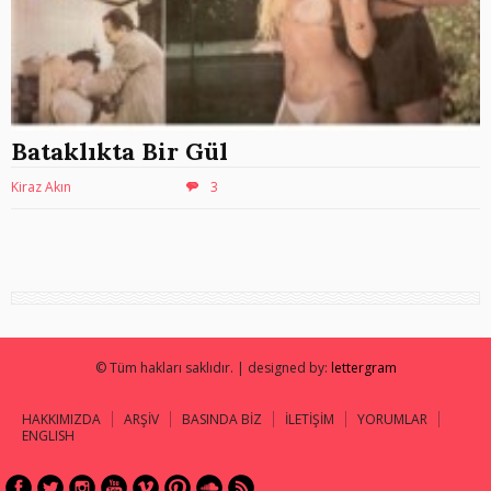
Bataklıkta Bir Gül
Kiraz Akın
3
© Tüm hakları saklıdır. | designed by:
lettergram
HAKKIMIZDA
ARŞİV
BASINDA BİZ
İLETİŞİM
YORUMLAR
ENGLISH