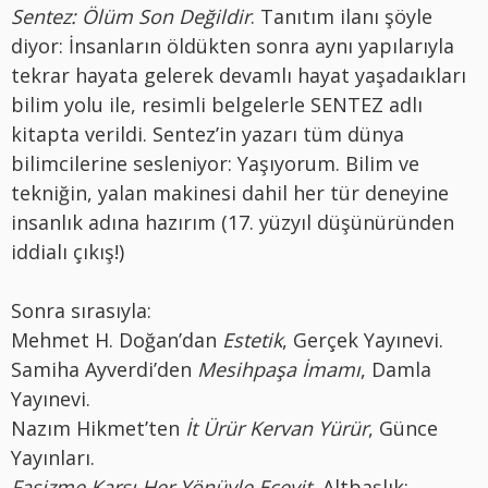
Sentez: Ölüm Son Değildir
. Tanıtım ilanı şöyle
diyor: İnsanların öldükten sonra aynı yapılarıyla
tekrar hayata gelerek devamlı hayat yaşadaıkları
bilim yolu ile, resimli belgelerle SENTEZ adlı
kitapta verildi. Sentez’in yazarı tüm dünya
bilimcilerine sesleniyor: Yaşıyorum. Bilim ve
tekniğin, yalan makinesi dahil her tür deneyine
insanlık adına hazırım (17. yüzyıl düşünüründen
iddialı çıkış!)
Sonra sırasıyla:
Mehmet H. Doğan’dan
Estetik
, Gerçek Yayınevi.
Samiha Ayverdi’den
Mesihpaşa İmamı
, Damla
Yayınevi.
Nazım Hikmet’ten
İt Ürür Kervan Yürür
, Günce
Yayınları.
Faşizme Karşı Her Yönüyle Ecevit
, Altbaşlık: