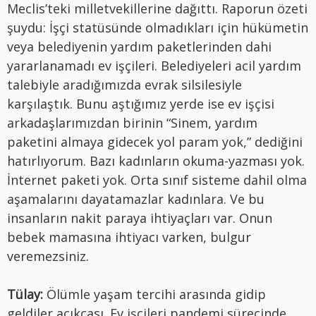
Meclis’teki milletvekillerine dağıttı. Raporun özeti
şuydu: İşçi statüsünde olmadıkları için hükümetin
veya belediyenin yardım paketlerinden dahi
yararlanamadı ev işçileri. Belediyeleri acil yardım
talebiyle aradığımızda evrak silsilesiyle
karşılaştık. Bunu aştığımız yerde ise ev işçisi
arkadaşlarımızdan birinin “Sinem, yardım
paketini almaya gidecek yol param yok,” dediğini
hatırlıyorum. Bazı kadınların okuma-yazması yok.
İnternet paketi yok. Orta sınıf sisteme dahil olma
aşamalarını dayatamazlar kadınlara. Ve bu
insanların nakit paraya ihtiyaçları var. Onun
bebek mamasına ihtiyacı varken, bulgur
veremezsiniz.
Tülay:
Ölümle yaşam tercihi arasında gidip
geldiler açıkçası. Ev işçileri pandemi sürecinde