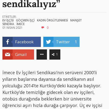
sendikalıyız”
ETİKETLER:
EV İŞÇİSİ
GÖÇMEN İŞÇİ
KADIN ÖRGÜTLENMESİ
MANŞET
SENDİKA
İMECE
01 NISAN 2021
0
Facebook
Twitter
1
Gmail
1
İmece Ev İşçileri Sendikası’nın serüveni 2000’li
yılların başlarına dayansa da sendikanın asıl
yolculuğu 2014’te Kurtköy’deki kazayla başlıyor.
Kurtköy’de temizliğe gidecek olan ev işçileri,
otobüs durağında beklerken bir üniversite
öğrencisi aşırı hızla durağa çarpıyor. Üç ev işçisi