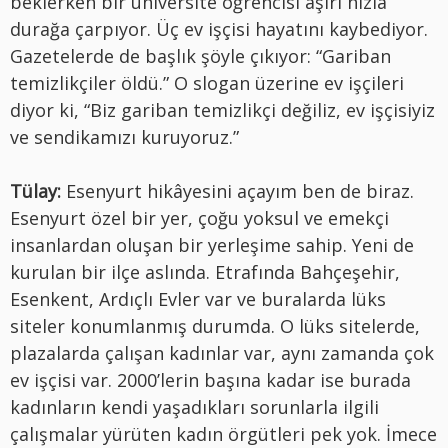
beklerken bir üniversite öğrencisi aşırı hızla
durağa çarpıyor. Üç ev işçisi hayatını kaybediyor.
Gazetelerde de başlık şöyle çıkıyor: “Gariban
temizlikçiler öldü.” O slogan üzerine ev işçileri
diyor ki, “Biz gariban temizlikçi değiliz, ev işçisiyiz
ve sendikamızı kuruyoruz.”
Tülay:
Esenyurt hikâyesini açayım ben de biraz.
Esenyurt özel bir yer, çoğu yoksul ve emekçi
insanlardan oluşan bir yerleşime sahip. Yeni de
kurulan bir ilçe aslında. Etrafında Bahçeşehir,
Esenkent, Ardıçlı Evler var ve buralarda lüks
siteler konumlanmış durumda. O lüks sitelerde,
plazalarda çalışan kadınlar var, aynı zamanda çok
ev işçisi var. 2000’lerin başına kadar ise burada
kadınların kendi yaşadıkları sorunlarla ilgili
çalışmalar yürüten kadın örgütleri pek yok. İmece