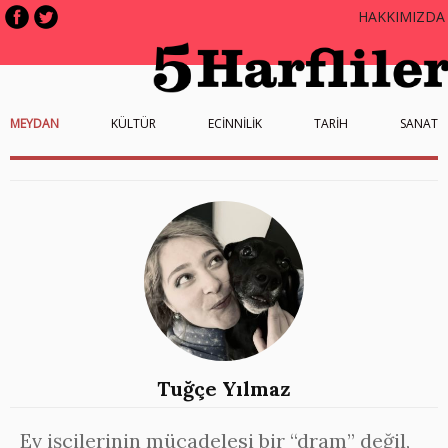
HAKKIMIZDA
MEYDAN
KÜLTÜR
ECİNNİLİK
TARİH
SANAT
Tuğçe Yılmaz
Ev işçilerinin mücadelesi bir “dram” değil,