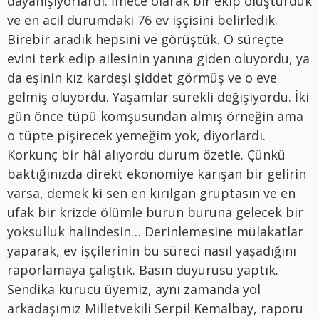
dayanışıyorlardı. İmece olarak bir ekip oluşturduk
ve en acil durumdaki 76 ev işçisini belirledik.
Birebir aradık hepsini ve görüştük. O süreçte
evini terk edip ailesinin yanına giden oluyordu, ya
da eşinin kız kardeşi şiddet görmüş ve o eve
gelmiş oluyordu. Yaşamlar sürekli değişiyordu. İki
gün önce tüpü komşusundan almış örneğin ama
o tüpte pişirecek yemeğim yok, diyorlardı.
Korkunç bir hâl alıyordu durum özetle. Çünkü
baktığınızda direkt ekonomiye karışan bir gelirin
varsa, demek ki sen en kırılgan gruptasın ve en
ufak bir krizde ölümle burun buruna gelecek bir
yoksulluk halindesin… Derinlemesine mülakatlar
yaparak, ev işçilerinin bu süreci nasıl yaşadığını
raporlamaya çalıştık. Basın duyurusu yaptık.
Sendika kurucu üyemiz, aynı zamanda yol
arkadaşımız Milletvekili Serpil Kemalbay, raporu