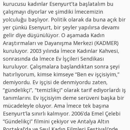
kurucusu kadınlar Esenyurt’ta başlatalım bu
çalışmayı diyorlar ve şimdiki İmecemizin
yolculuğu başlıyor. Politik olarak da buna açık bir
yer çünkü Esenyurt, bir şeyler yapılırsa devamı
gelir diye düşünülüyor. O aşamada Kadın
Araştırmaları ve Dayanışma Merkezi (KADMER)
kuruluyor. 2003 yılında İmece Kadınlar Kahvesi,
sonrasında da İmece Ev İşçileri Sendikası
kuruluyor. Çalışmalara başlandıktan sonra şeyi
hatırlıyorum, kimse kimseye “Ben ev işçisiyim,”
demiyordu. Ev işçisi de denmiyordu zaten,
“gündelikçi”, “temizlikçi” olarak tarif ediyorlardı iş
tanımlarını. Ev işçisiyim deme serüveni başka bir
mücadeleyle oluyor. Ama İmece tek başına
Esenyurt’la sınırlı kalmıyor. 2006’da Emel Çelebi
“Gündelikçi” filmini çekiyor ve Antalya Altın
Portakal’da ve Seul Kadın Filmleri Festivali’nde