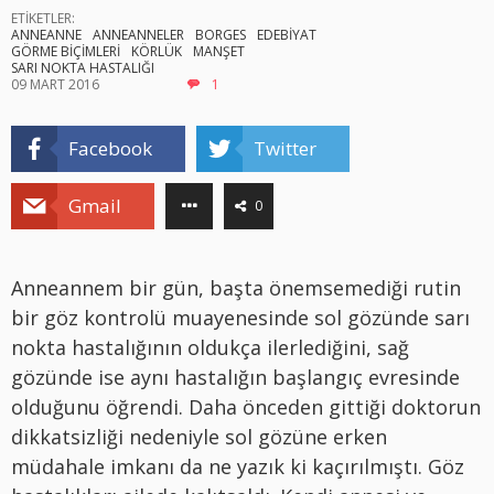
ETİKETLER:
ANNEANNE
ANNEANNELER
BORGES
EDEBİYAT
GÖRME BİÇİMLERİ
KÖRLÜK
MANŞET
SARI NOKTA HASTALIĞI
09 MART 2016
1
Facebook
Twitter
Gmail
0
Anneannem bir gün, başta önemsemediği rutin
bir göz kontrolü muayenesinde sol gözünde sarı
nokta hastalığının oldukça ilerlediğini, sağ
gözünde ise aynı hastalığın başlangıç evresinde
olduğunu öğrendi. Daha önceden gittiği doktorun
dikkatsizliği nedeniyle sol gözüne erken
müdahale imkanı da ne yazık ki kaçırılmıştı. Göz