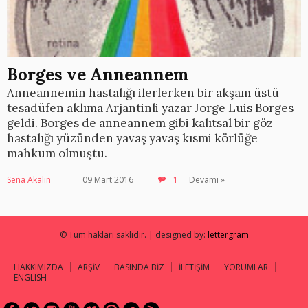
Borges ve Anneannem
Anneannemin hastalığı ilerlerken bir akşam üstü
tesadüfen aklıma Arjantinli yazar Jorge Luis Borges
geldi. Borges de anneannem gibi kalıtsal bir göz
hastalığı yüzünden yavaş yavaş kısmi körlüğe
mahkum olmuştu.
Sena Akalın
09 Mart 2016
1
Devamı »
© Tüm hakları saklıdır. | designed by:
lettergram
HAKKIMIZDA
ARŞİV
BASINDA BİZ
İLETİŞİM
YORUMLAR
ENGLISH