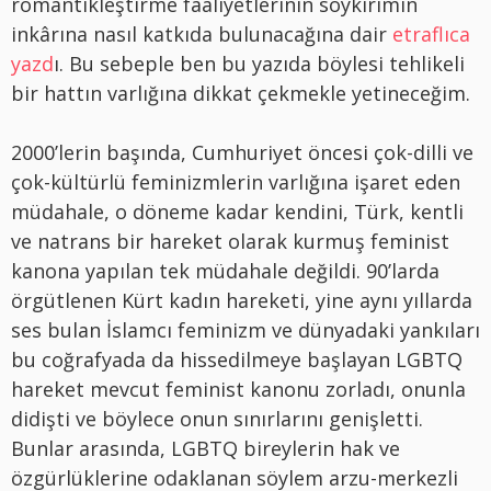
romantikleştirme faaliyetlerinin soykırımın
inkârına nasıl katkıda bulunacağına dair
etraflıca
yazd
ı. B
u sebeple ben bu yazıda böylesi tehlikeli
bir hattın varlığına dikkat çekmekle yetineceğim.
2000’lerin başında, Cumhuriyet öncesi çok-dilli ve
çok-kültürlü feminizmlerin varlığına işaret eden
müdahale, o döneme kadar kendini, Türk, kentli
ve natrans bir hareket olarak kurmuş feminist
kanona yapılan tek müdahale değildi. 90’larda
örgütlenen Kürt kadın hareketi, yine aynı yıllarda
ses bulan İslamcı feminizm ve dünyadaki yankıları
bu coğrafyada da hissedilmeye başlayan LGBTQ
hareket mevcut feminist kanonu zorladı, onunla
didişti ve böylece onun sınırlarını genişletti.
Bunlar arasında, LGBTQ bireylerin hak ve
özgürlüklerine odaklanan söylem arzu-merkezli