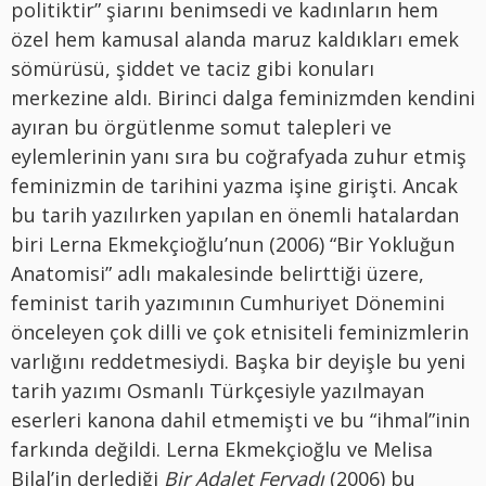
politiktir” şiarını benimsedi ve kadınların hem
özel hem kamusal alanda maruz kaldıkları emek
sömürüsü, şiddet ve taciz gibi konuları
merkezine aldı. Birinci dalga feminizmden kendini
ayıran bu örgütlenme somut talepleri ve
eylemlerinin yanı sıra bu coğrafyada zuhur etmiş
feminizmin de tarihini yazma işine girişti. Ancak
bu tarih yazılırken yapılan en önemli hatalardan
biri Lerna Ekmekçioğlu’nun (2006) “Bir Yokluğun
Anatomisi” adlı makalesinde belirttiği üzere,
feminist tarih yazımının Cumhuriyet Dönemini
önceleyen çok dilli ve çok etnisiteli feminizmlerin
varlığını reddetmesiydi. Başka bir deyişle bu yeni
tarih yazımı Osmanlı Türkçesiyle yazılmayan
eserleri kanona dahil etmemişti ve bu “ihmal”inin
farkında değildi. Lerna Ekmekçioğlu ve Melisa
Bilal’in derlediği
Bir Adalet Feryadı
(2006) bu