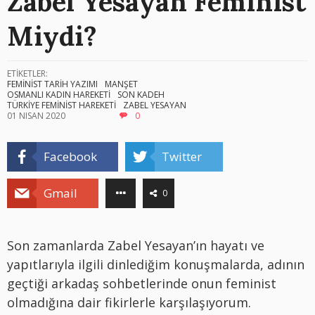
Zabel Yesayan Feminist
Miydi?
ETİKETLER:
FEMİNİST TARİH YAZIMI
MANŞET
OSMANLI KADIN HAREKETİ
SON KADEH
TÜRKİYE FEMİNİST HAREKETİ
ZABEL YESAYAN
01 NISAN 2020
0
Facebook
Twitter
Gmail
0
Son zamanlarda Zabel Yesayan’ın hayatı ve
yapıtlarıyla ilgili dinlediğim konuşmalarda, adının
geçtiği arkadaş sohbetlerinde onun feminist
olmadığına dair fikirlerle karşılaşıyorum.