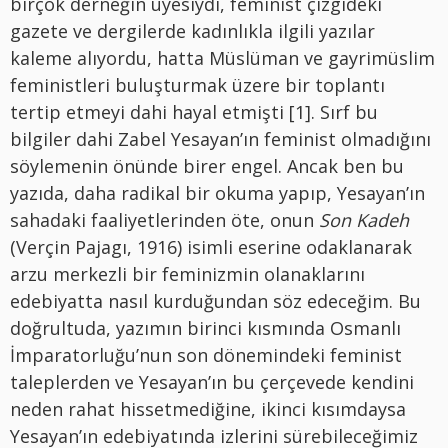
birçok derneğin üyesiydi, feminist çizgideki
gazete ve dergilerde kadınlıkla ilgili yazılar
kaleme alıyordu, hatta Müslüman ve gayrimüslim
feministleri buluşturmak üzere bir toplantı
tertip etmeyi dahi hayal etmişti [1]
. Sırf bu
bilgiler dahi Zabel Yesayan’ın feminist olmadığını
söylemenin önünde birer engel. Ancak ben bu
yazıda, daha radikal bir okuma yapıp, Yesayan’ın
sahadaki faaliyetlerinden öte, onun
Son Kadeh
(Verçin Pajagı, 1916) isimli eserine odaklanarak
arzu merkezli bir feminizmin olanaklarını
edebiyatta nasıl kurduğundan söz edeceğim. Bu
doğrultuda, yazımın birinci kısmında Osmanlı
İmparatorluğu’nun son dönemindeki feminist
taleplerden ve Yesayan’ın bu çerçevede kendini
neden rahat hissetmediğine, ikinci kısımdaysa
Yesayan’ın edebiyatında izlerini sürebileceğimiz