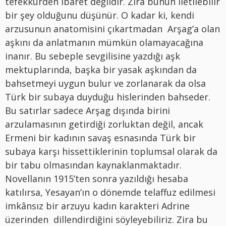
tefekkürden ibaret değildir. Zira bunun iletilebilir
bir şey olduğunu düşünür. O kadar ki, kendi
arzusunun anatomisini çıkartmadan Arşag’a olan
aşkını da anlatmanın mümkün olamayacağına
inanır. Bu sebeple sevgilisine yazdığı aşk
mektuplarında, başka bir yasak aşkından da
bahsetmeyi uygun bulur ve zorlanarak da olsa
Türk bir subaya duyduğu hislerinden bahseder.
Bu satırlar sadece Arşag dışında birini
arzulamasının getirdiği zorluktan değil, ancak
Ermeni bir kadının savaş esnasında Türk bir
subaya karşı hissettiklerinin toplumsal olarak da
bir tabu olmasından kaynaklanmaktadır.
Novellanın 1915’ten sonra yazıldığı hesaba
katılırsa, Yesayan’ın o dönemde telaffuz edilmesi
imkânsız bir arzuyu kadın karakteri Adrine
üzerinden dillendirdiğini söyleyebiliriz
. Zira bu