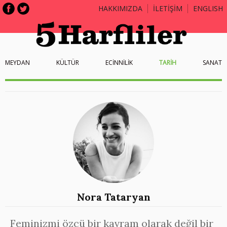
HAKKIMIZDA
İLETİŞİM
ENGLISH
MEYDAN
KÜLTÜR
ECİNNİLİK
TARİH
SANAT
Nora Tataryan
Feminizmi özcü bir kavram olarak değil bir