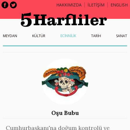
HAKKIMIZDA
İLETİŞİM
ENGLISH
MEYDAN
KÜLTÜR
ECİNNİLİK
TARİH
SANAT
Oşu Bubu
Cumhurbaşkanı'na doğum kontrolü ve