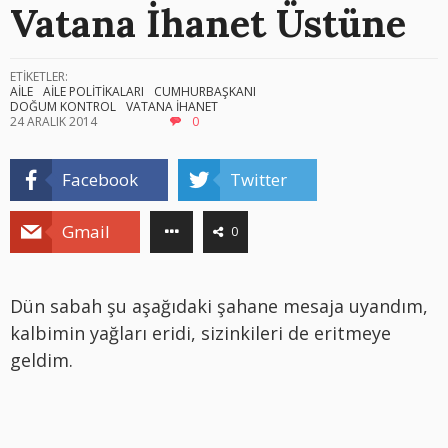
Vatana İhanet Üstüne
ETİKETLER:
AİLE
AİLE POLİTİKALARI
CUMHURBAŞKANI
DOĞUM KONTROL
VATANA İHANET
24 ARALIK 2014
0
Facebook
Twitter
Gmail
0
Dün sabah şu aşağıdaki şahane mesaja uyandım,
kalbimin yağları eridi, sizinkileri de eritmeye
geldim.