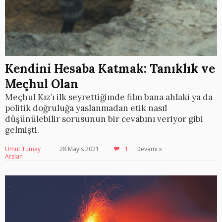
Kendini Hesaba Katmak: Tanıklık ve
Meçhul Olan
Meçhul Kız’ı ilk seyrettiğimde film bana ahlaki ya da
politik doğruluğa yaslanmadan etik nasıl
düşünülebilir sorusunun bir cevabını veriyor gibi
gelmişti.
Umut Tümay
28 Mayıs 2021
1
Devamı »
Arslan