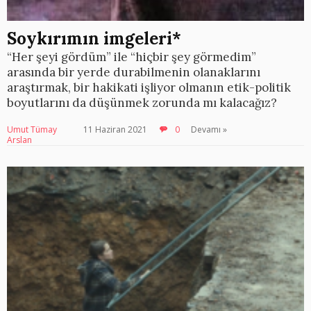
Soykırımın imgeleri*
“Her şeyi gördüm” ile “hiçbir şey görmedim”
arasında bir yerde durabilmenin olanaklarını
araştırmak, bir hakikati işliyor olmanın etik-politik
boyutlarını da düşünmek zorunda mı kalacağız?
Umut Tümay
11 Haziran 2021
0
Devamı »
Arslan