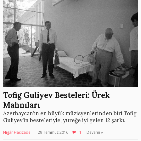
Tofig Guliyev Besteleri: Ürek
Mahnıları
Azerbaycan’ın en büyük müzisyenlerinden biri Tofig
Guliyev’in besteleriyle, yüreğe iyi gelen 12 şarkı.
Nigâr Hacızade
29 Temmuz 2016
1
Devamı »