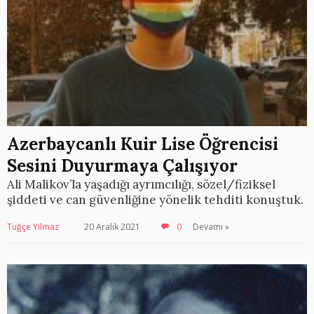
Azerbaycanlı Kuir Lise Öğrencisi
Sesini Duyurmaya Çalışıyor
Ali Malikov’la yaşadığı ayrımcılığı, sözel/fiziksel
şiddeti ve can güvenliğine yönelik tehditi konuştuk.
Tuğçe Yılmaz
20 Aralık 2021
0
Devamı »