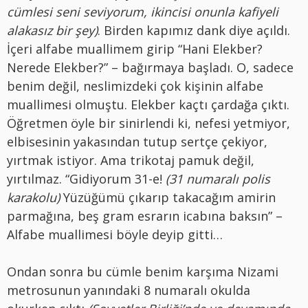
cümlesi seni seviyorum, ikincisi onunla kafiyeli
alakasız bir şey)
. Birden kapımız dank diye açıldı.
İçeri alfabe muallimem girip “Hani Elekber?
Nerede Elekber?” – bağırmaya başladı. O, sadece
benim değil, neslimizdeki çok kişinin alfabe
muallimesi olmuştu. Elekber kaçtı çardağa çıktı.
Öğretmen öyle bir sinirlendi ki, nefesi yetmiyor,
elbisesinin yakasından tutup sertçe çekiyor,
yırtmak istiyor. Ama trikotaj pamuk değil,
yırtılmaz. “Gidiyorum 31-e!
(31 numaralı polis
karakolu)
Yüzüğümü çıkarıp takacağım amirin
parmağına, beş gram esrarın icabına baksın” –
Alfabe muallimesi böyle deyip gitti…
Ondan sonra bu cümle benim karşıma Nizami
metrosunun yanındaki 8 numaralı okulda