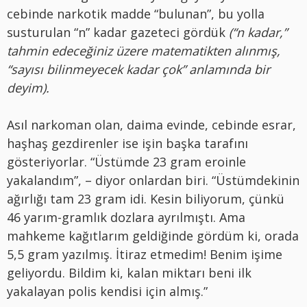
cebinde narkotik madde “bulunan”, bu yolla
susturulan “n” kadar gazeteci gördük
(“n kadar,”
tahmin edeceğiniz üzere matematikten alınmış,
“sayısı bilinmeyecek kadar çok” anlamında bir
deyim).
Asıl narkoman olan, daima evinde, cebinde esrar,
haşhaş gezdirenler ise işin başka tarafını
gösteriyorlar. “Üstümde 23 gram eroinle
yakalandım”, – diyor onlardan biri. “Üstümdekinin
ağırlığı tam 23 gram idi. Kesin biliyorum, çünkü
46 yarım-gramlık dozlara ayrılmıştı. Ama
mahkeme kağıtlarım geldiğinde gördüm ki, orada
5,5 gram yazılmış. İtiraz etmedim! Benim işime
geliyordu. Bildim ki, kalan miktarı beni ilk
yakalayan polis kendisi için almış.”