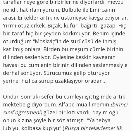
taraflar neye göre birbirlerine diyorlardı, mevzu
ne idi, hatırlamıyorum. Bülbüle ile Emircanın
arası. Erkekler artık ne üstüneyse kavga ediyorlar.
Yirmi-otuz erkek. Bıçak, küfür, bağırtı, gazap. Hiç
bir taraf hiç bir şeyden korkmuyor. Benim içinde
oturduğum “Moskviç”in de sürücüsü de inmiş
katılmış onlara. Birden bu meşum cümle birinin
dilinden sesleniyor. Öylesine keskin kavganın
havası bu cümlenin birinin dilinden seslenmesiyle
derhal sönüyor. Sürücümüz gelip oturuyor
yerine, hızlıca sürüp uzaklaşıyor oradan…
Ondan sonraki sefer bu cümleyi işittiğimde artık
mektebe gidiyordum. Alfabe muallimemin
(birinci
sınıf öğretmeni)
güzel bir kızı vardı, dayım oğlu
onun kızına şöyle bir söz atmıştı: “Ya tebya
lublyu, kolbasa kuplyu” (
Rusça bir tekerleme: ilk