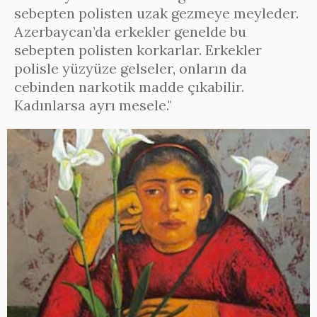
sebepten polisten uzak gezmeye meyleder.
Azerbaycan’da erkekler genelde bu
sebepten polisten korkarlar. Erkekler
polisle yüzyüze gelseler, onların da
cebinden narkotik madde çıkabilir.
Kadınlarsa ayrı mesele."