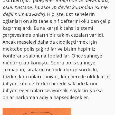
okurken çıktı
(Sovyetler Birliği’nde ve devamında,
okul, hastane, karakol vb devlet kurumları isimle
değil numarayladır)
. Hiç işte, üst senelerin
oğlanları on altı tane sınıf defterini okuldan çalıp
kaçırmışlardı. Buna karşılık tahsil sistemi
çerçevesinde onların bir takım cezaları var idi.
Ancak meseleyi daha da ciddileştirmek için
mektebe polis çağırdılar və bizim hepimizi
konferans salonuna topladılar. Önce sahneye
müdür çıkıp konuştu. Sonra polis sahneye
çıkmadan, sıraların önünde durup sordu ki,
bizden kim onları tanıyor, kim nerede olduklarını
biliyor, kim defterleri nerede sakladıklarını
biliyor, eğer onları seviyorsak, söylesin; yoksa
onlar narkoman adıyla hapsedilecekler…