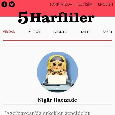
HAKKIMIZDA
İLETİŞİM
ENGLISH
MEYDAN
KÜLTÜR
ECİNNİLİK
TARİH
SANAT
Nigâr Hacızade
"Azerbaycan’da erkekler genelde bu