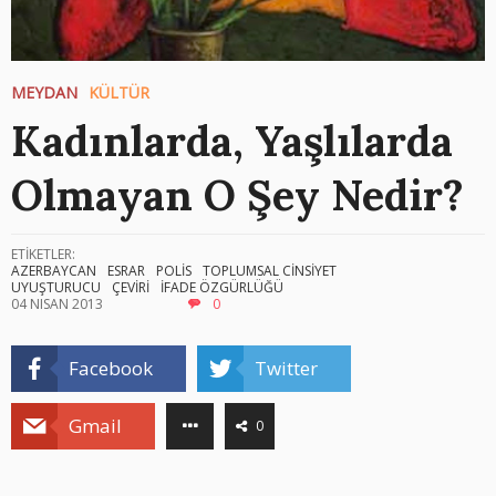
MEYDAN
KÜLTÜR
Kadınlarda, Yaşlılarda
Olmayan O Şey Nedir?
ETİKETLER:
AZERBAYCAN
ESRAR
POLİS
TOPLUMSAL CİNSİYET
UYUŞTURUCU
ÇEVİRİ
İFADE ÖZGÜRLÜĞÜ
04 NISAN 2013
0
Facebook
Twitter
Gmail
0