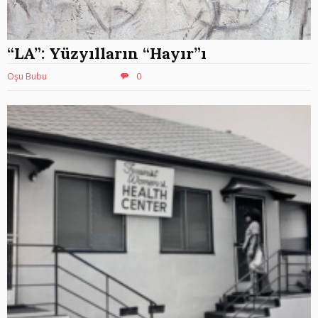
“LA”: Yüzyılların “Hayır”ı
Oşu Bubu
0