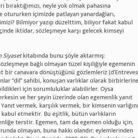
leri bıraktığımızı, neyle yok olmak pahasına
ce otururken içimizde patlayan yanardağları,
rimizi? Bilmiyor yazıp düzelttim, biliyor fakat kabul
içinde iktidar, sözleşmeye karşı gelecek kimseyi
n Siyaset
kitabında bunu şöyle aktarmış:
özleşmeye bağlı olmayan tüzel kişiliğiyle egemenin
t bir canavara dönüştüğünü gözlemleriz (d’Entreves
nlar “dil” sahibi, konuşan varlıklar olarak birbirlerin
bildikleri için sorumluluklar alabilirler. Oysa
rkesin ve her şeyin üzerinde olan egemenlik yanıt
anıt vermek, karşılık vermek, bir kimsenin varlığın
 kabul etmektir. Bu eşitlik, bütün varlıkların
liğe terstir. Egemen, tam da egemen olduğu için,
zorunda olmayan, buna hakkı olandır; eylemlerinden