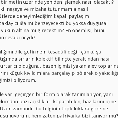
bir metin üzerinde yeniden işlemek nasıl olacaktı?
ekli neşeye ve mizaha tutunmamla nasıl
ütlerde deneyimlediğim kapalı paylaşım
caklayıcılığa mı benzeyecekti bu yoksa duygusal
 yükün altına mı girecektim? En önemlisi, bunu
un cevabı neydi?
lığımı dile getirmem tesadüfi değil, çünkü şu
ımda sırların kolektif bilinçte yeraltından nasıl
kurtarıcı olduğunu, bazen içimizi yakan alev topların
nı küçük kıvılcımlara parçalayıp bölerek o yakıcılığ
imizi biliyorum.
nde yarı geçirgen bir form olarak tanımlanıyor, yani
lumdan bazı açıklıkları koparabilen, bazılarını içine
 Uzun zamandır bu bilginin topluluklara göre ne
düşünüyorum, hem zaten patriyarka bizi tanıyor mu