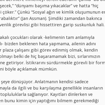
işecek,” “dünyamı başıma yıkacaklar” ve hatta “hiç
i çöker.” Çünkü “Sosyal ağın ve kimlik oluşumunun e
krabalıktır” (Jan Assman). Şimdiki zamandan bakınca
venlik görevlisi gibi hissettiren garip suskunluk hali.
yakalı çocukları olarak -kelimenin tam anlamıyla
lı- bizden beklenen hata yapmama, ailenin adını
plaza çalışanı gibi görev edinmiş olmak, kendin
lmayı belki de hiç başaramamak bizi, sırlarımızın
line getiriyor. İstikrarını sürdürmekle görevli bir for
sini böyle açıklamak mümkün.
r şeye dönüşüyor. Anlatmanın kendisi sadece
aşmayla da ilgili ve bu karşılaşma genellikle insanların
 topluluklarla sağlanıyor. Kayıtları dinlerken ve
rken bunu kimin için yaptığımı bilmem gerekmediği