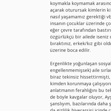
koymakla koymamak arasında
açarak oturursak kimlerin ki
nasıl yaşamamız gerektiği vb.
insanın çocuklar üzerinde çok
eğer çevre tarafından bastı
özgürlükçü bir ailede iseniz
bıraktınız, erkek/kız gibi ol
üzerine boca edilir.
Ergenlikte yoğunlaşan sosya
engellenmemişsek) aile sırl
biraz tekinsiz hissettirmişti,
kimden korunmaya çalışıyoru
anlatmanın ferahlığını bu tek
de böyle kavgalar oluyor, Ay
şanslıyım, bazılarında daha ş
da gizlilik hiyerarşisi içind