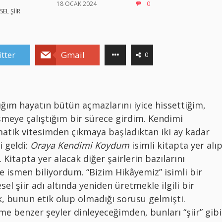
18 OCAK 2024
0
SEL ŞİİR
tter
Gmail
0
ğım hayatın bütün açmazlarını iyice hissettiğim,
şmeye çalıştığım bir sürece girdim. Kendimi
matik vitesimden çıkmaya başladıktan iki ay kadar
 geldi:
Oraya Kendimi Koydum
isimli kitapta yer alı
. Kitapta yer alacak diğer şairlerin bazılarını
e ismen biliyordum. “Bizim Hikâyemiz” isimli bir
l şiir adı altında yeniden üretmekle ilgili bir
ak, bunun etik olup olmadığı sorusu gelmişti.
me benzer şeyler dinleyeceğimden, bunları “şiir” gibi