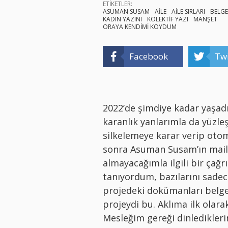
ETİKETLER:
ASUMAN SUSAM
AİLE
AİLE SIRLARI
BELGE
KADIN YAZINI
KOLEKTİF YAZI
MANŞET
ORAYA KENDİMİ KOYDUM
Facebook
Twi
2022’de şimdiye kadar yaşadı
karanlık yanlarımla da yüzle
silkelemeye karar verip oto
sonra Asuman Susam’ın maili
almayacağımla ilgili bir çağrı
tanıyordum, bazılarını sadec
projedeki dokümanları belgese
projeydi bu. Aklıma ilk olar
Mesleğim gereği dinledikleri