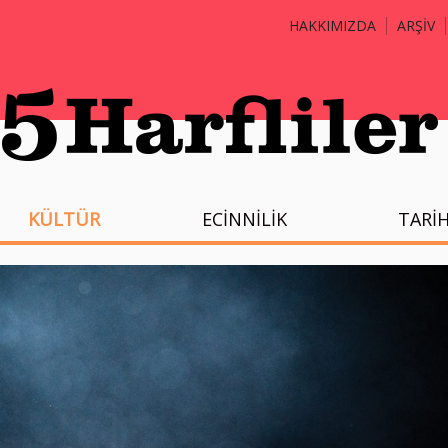
HAKKIMIZDA
ARŞİV
KÜLTÜR
ECİNNİLİK
TARİ