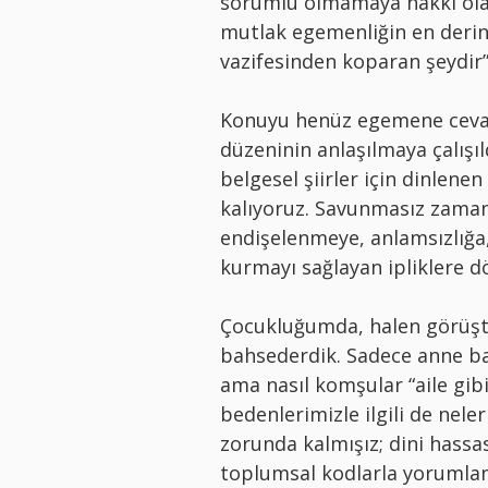
sorumlu olmamaya hakkı oland
mutlak egemenliğin en derin 
vazifesinden koparan şeydir” 
Konuyu henüz egemene ceva
düzeninin anlaşılmaya çalış
belgesel şiirler için dinlenen
kalıyoruz. Savunmasız zama
endişelenmeye, anlamsızlığa
kurmayı sağlayan ipliklere d
Çocukluğumda, halen görüşt
bahsederdik. Sadece anne bab
ama nasıl komşular “aile gibi
bedenlerimizle ilgili de nele
zorunda kalmışız; dini hassasi
toplumsal kodlarla yorumla