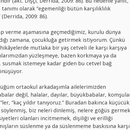
ır (akt. Dişçi, Derrida, 2009: 86). Bu nedenle yanıt,
tanımı olarak “egemenliği bütün karşılıklılık
(Derrida, 2009: 86).
p verme aşamasına geçmediğimiz, kurulu dünya
ıldığı zamana, çocukluğa getirmek istiyorum. Çünkü
 hikâyelerde mutlaka bir yaş cetveli ile karşı karşıya
nlarımızdan yüzleşmeye, bazen korkmaya ya da
, susmak istemeye kadar giden bu cetvel bağ
önüşüyor.
üğüm ortaokul arkadaşımla ailelerimizden
alar değil, halalar, dayılar, büyükbabalar, komşula
”ler, “kaç yıldır tanıyoruz.” Buradan bakınca küçücük
r söylenmiş, biz neleri dinlemiş, nelere göğüs germe
yetleri olanları incitmemek, dişiliği ve erilliği
mışların süslenme ya da süslenmeme baskısına karşı