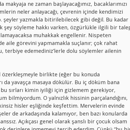
 makyaja ne zaman başlayacağımız, bacaklarımızı
mlerin neler anlayacağı, çevrenin içinde kendimizi
 şeyler yazmakla bitirilebilecek gibi değil. Bu kadar
 şey söyleme hakkı varken, özgürlükle ilgili bir tale
rılamayacaksa muhakkak engellenir. Nispeten
 de aile görevini yapmamakla suçlanır; çok rahat
du, terbiye edemediniz’lerle dolu söylemler ailenin
l özerkleşmeyle birlikte (eğer bu konuda
arı da yavaşça masaya dökülür. Bu iç döküm bana
 bu sırları kimin iyiliği için gizlemem gerekiyor,
m bilmiyordum. O yalnızlık hissinin parçalandığını,
insiz hisler eşliğinde keşfettim. Mervelerin evinde
şeler de arkadaşında kalamıyor, ben bazı konularda
anssız. Açıkçası genel olarak şanslı bir çocuk olsam
e çok derinlere inmemeyi tercih ederdim. Çünkü “bu bi