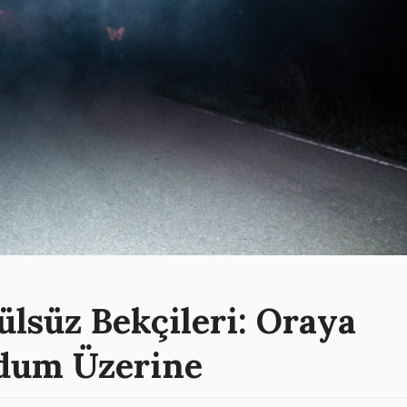
ülsüz Bekçileri: Oraya
dum Üzerine