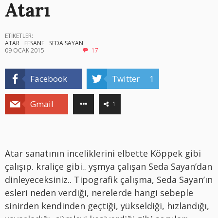
Atarı
ETİKETLER:
ATAR
EFSANE
SEDA SAYAN
09 OCAK 2015
17
Facebook
Twitter
1
Gmail
1
Atar sanatının inceliklerini elbette Köppek gibi
çalışıp. kraliçe gibi.. yşmya çalışan Seda Sayan’dan
dinleyeceksiniz.. Tipografik çalışma, Seda Sayan’ın
esleri neden verdiği, nerelerde hangi sebeple
sinirden kendinden geçtiği, yükseldiği, hızlandığı,