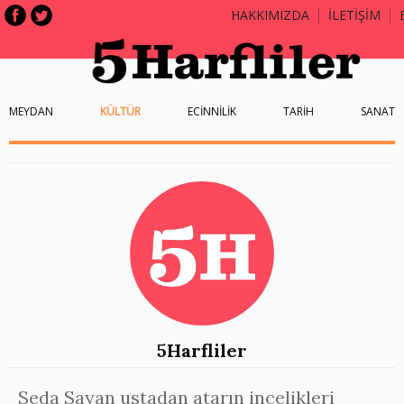
HAKKIMIZDA
İLETİŞİM
MEYDAN
KÜLTÜR
ECİNNİLİK
TARİH
SANAT
5Harfliler
Seda Sayan ustadan atarın incelikleri