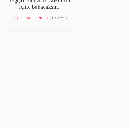
değiştiremezsin. Gözünün
içine bakacaksın.
Oşu Bubu
0
Devamı »
e