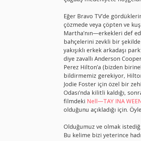
Eğer Bravo TV’de gördükleri
çözmede veya çöpten ve kuş 
Martha’nın—erkekleri def ed
bahçelerini zevkli bir şekil
yakışıklı erkek arkadaşı par
diye zavallı Anderson Cooper
Perez Hilton’a (bizden birine
bildirmemiz gerekiyor, Hilto
Jodie Foster için özel bir ze
Odası’nda kilitli kaldığı, so
filmdeki
Nell—TAY INA WEE
olduğunu açıkladığı için. Öyl
Olduğumuz ve olmak istedi
Bu kelime bizi yeterince ha