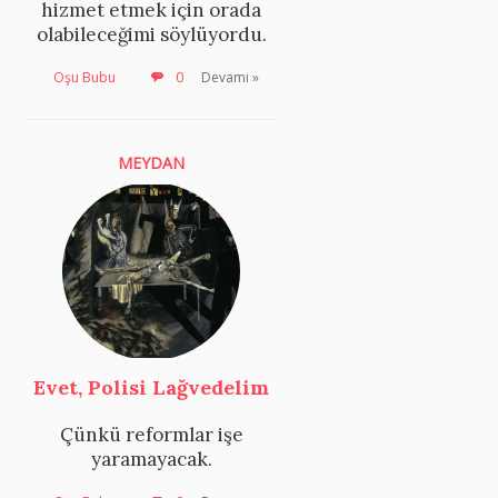
hizmet etmek için orada
olabileceğimi söylüyordu.
Oşu Bubu
0
Devamı »
MEYDAN
Evet, Polisi Lağvedelim
Çünkü reformlar işe
yaramayacak.