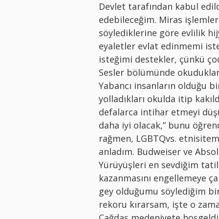
Devlet tarafından kabul edil
edebileceğim. Miras işlemleri
söylediklerine göre evlilik hi
eyaletler evlat edinmemi ist
isteğimi destekler, çünkü ço
Sesler bölümünde okudukları
Yabancı insanların olduğu b
yolladıkları okulda itip kakı
defalarca intihar etmeyi düş
daha iyi olacak,” bunu öğrend
rağmen, LGBTQvs. etnisitemi
anladım. Budweiser ve Abso
Yürüyüşleri en sevdiğim tati
kazanmasını engellemeye çal
gey olduğumu söylediğim bi
rekoru kırarsam, işte o za
Çağdaş medeniyete hoşgeldi