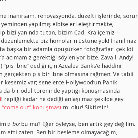
me inanırsam, renovasyonda, düzelti işlerinde, soru
yeminden yapılmış elbiseleri eleştirmekte,
ip bizi yanında tutan, bizim Cadı Kraliçemiz—
de düzenlemekte biz homoların üstüne yok! İnanılmaz
kta başka bir adamla öpüşürken fotoğrafları çekildi
’a acımamız gerektiği söyleniyor bize. Zavallı Andy!
!) “pis ibne” dediği için Azealea Banks’e haddini
n gerçekten pis bir ibne olmasına rağmen. Ve tabii
hir kesemiz var; senelerce Hollywood’un Panik
nra da bir ödül töreninde yaptığı konuşmasında
N
! repliği kadar ne dediği anlaşılmaz şekilde gey
e
“come out” konuşması
mı olur! Siktirsin!
ğimiz
biz
bu mu? Eğer öyleyse, ben artık gey değilim.
dım etti zaten. Ben bir besleme olmayacağım,