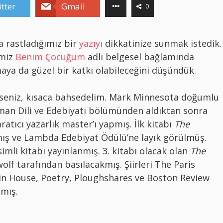
tter
Gmail
0
 rastladığımız bir
yazıyı
dikkatinize sunmak istedik.
imiz
Benim Çocuğum
adlı belgesel bağlamında
maya da güzel bir katkı olabileceğini düşündük.
seniz, kısaca bahsedelim. Mark Minnesota doğumlu
Alman Dili ve Edebiyatı bölümünden aldıktan sonra
atıcı yazarlık master’ı yapmış. İlk kitabı
The
ış ve Lambda Edebiyat Ödülü’ne layık görülmüş.
simli kitabı yayınlanmış. 3. kitabı olacak olan
The
olf tarafından basılacakmış. Şiirleri The Paris
Tin House, Poetry, Ploughshares ve Boston Review
lmış.