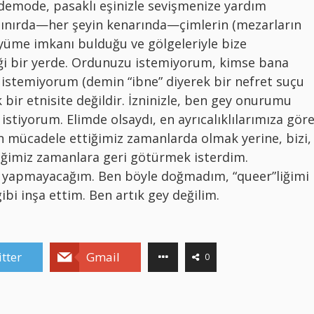
emode, pasaklı eşinizle sevişmenize yardım
ınırda—her şeyin kenarında—çimlerin (mezarların
üyüme imkanı bulduğu ve gölgeleriyle bize
ği bir yerde. Ordunuzu istemiyorum, kimse bana
n istemiyorum (demin “ibne” diyerek bir nefret suçu
ir etnisite değildir. İzninizle, ben gey onurumu
stiyorum. Elimde olsaydı, en ayrıcalıklılarımıza gör
çin mücadele ettiğimiz zamanlarda olmak yerine, bizi,
iğimiz zamanlara geri götürmek isterdim.
ı yapmayacağım. Ben böyle doğmadım, “queer”liğimi
ibi inşa ettim. Ben artık gey değilim.
tter
Gmail
0