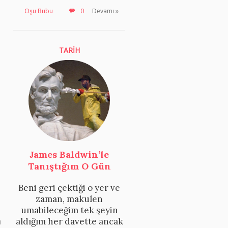
Oşu Bubu
0
Devamı »
TARİH
James Baldwin’le
Tanıştığım O Gün
Beni geri çektiği o yer ve
zaman, makulen
umabileceğim tek şeyin
m
aldığım her davette ancak