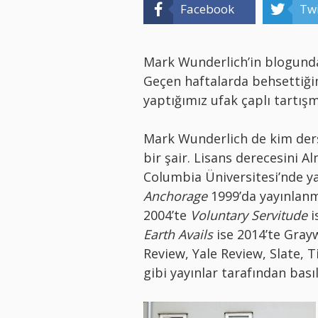
Facebook
Twi
Mark Wunderlich’in blogunda
Geçen haftalarda behsettiğ
yaptığımız ufak çaplı tartış
Mark Wunderlich de kim der
bir şair. Lisans derecesini 
Columbia Üniversitesi’nde yar
Anchorage
1999’da yayınlanm
2004’te
Voluntary Servitude
i
Earth Avails
ise 2014’te Grayw
Review, Yale Review, Slate, 
gibi yayınlar tarafından bası