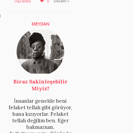
Oşu Bubu
0
Devamı »
n
MEYDAN
Biraz Sakinleşebilir
Miyiz?
İnsanlar genelde beni
felaket tellalı gibi görüyor,
bana kızıyorlar. Felaket
tellalı değilim ben. Eğer
bakmazsan,