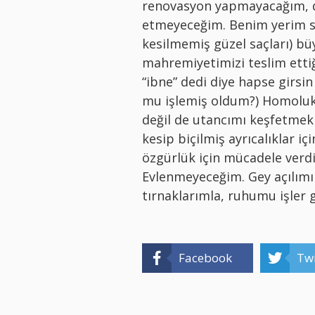
renovasyon yapmayacağım, d
etmeyeceğim. Benim yerim s
kesilmemiş güzel saçları) b
mahremiyetimizi teslim etti
“ibne” dedi diye hapse girsi
mu işlemiş oldum?) Homoluk b
değil de utancımı keşfetmek i
kesip biçilmiş ayrıcalıklar i
özgürlük için mücadele verd
Evlenmeyeceğim. Gey açılım
tırnaklarımla, ruhumu işler g
Facebook
Twi