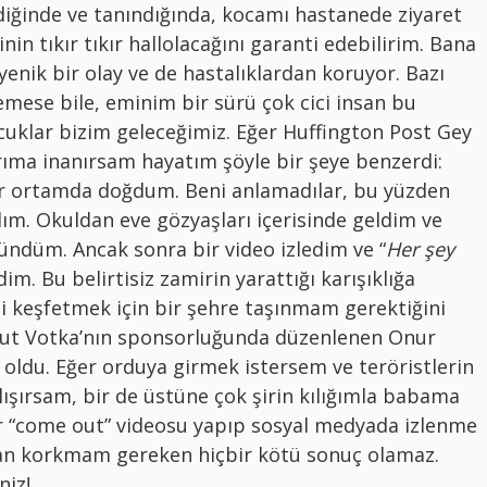
diğinde ve tanındığında, kocamı hastanede ziyaret
nin tıkır tıkır hallolacağını garanti edebilirim. Bana
jyenik bir olay ve de hastalıklardan koruyor. Bazı
emese bile, eminim bir sürü çok cici insan bu
cuklar bizim geleceğimiz. Eğer Huffington Post Gey
ma inanırsam hayatım şöyle bir şeye benzerdi:
ir ortamda doğdum. Beni anlamadılar, bu yüzden
ldım. Okuldan eve gözyaşları içerisinde geldim ve
ündüm. Ancak sonra bir video izledim ve “
Her şey
im. Bu belirtisiz zamirin yarattığı karışıklığa
 keşfetmek için bir şehre taşınmam gerektiğini
lut Votka’nın sponsorluğunda düzenlenen Onur
l oldu. Eğer orduya girmek istersem ve teröristlerin
ışırsam, bir de üstüne çok şirin kılığımla babama
r “come out” videosu yapıp sosyal medyada izlenme
man korkmam gereken hiçbir kötü sonuç olamaz.
niz!