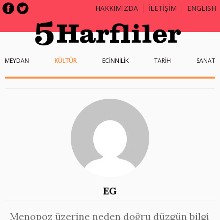
HAKKIMIZDA
İLETİŞİM
ENGLISH
MEYDAN
KÜLTÜR
ECİNNİLİK
TARİH
SANAT
EG
Menopoz üzerine neden doğru düzgün bilgi