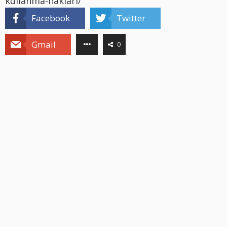
kullanma-haklari/
Facebook
Twitter
Gmail
0