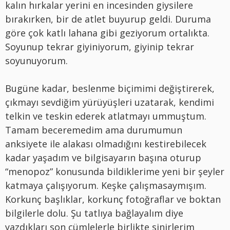
kalın hırkalar yerini en incesinden giysilere
bırakırken, bir de atlet buyurup geldi. Duruma
göre çok katlı lahana gibi geziyorum ortalıkta.
Soyunup tekrar giyiniyorum, giyinip tekrar
soyunuyorum.
Bugüne kadar, beslenme biçimimi değiştirerek,
çıkmayı sevdiğim yürüyüşleri uzatarak, kendimi
telkin ve teskin ederek atlatmayı ummuştum.
Tamam beceremedim ama durumumun
anksiyete ile alakası olmadığını kestirebilecek
kadar yaşadım ve bilgisayarın başına oturup
“menopoz” konusunda bildiklerime yeni bir şeyler
katmaya çalışıyorum. Keşke çalışmasaymışım.
Korkunç başlıklar, korkunç fotoğraflar ve boktan
bilgilerle dolu. Şu tatlıya bağlayalım diye
yazdıkları son cümlelerle birlikte sinirlerim