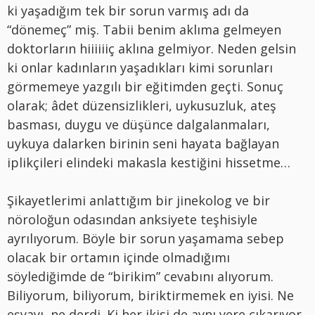
ki yaşadığım tek bir sorun varmış adı da
“dönemeç” miş. Tabii benim aklıma gelmeyen
doktorların hiiiiiiç aklına gelmiyor. Neden gelsin
ki onlar kadınların yaşadıkları kimi sorunları
görmemeye yazgılı bir eğitimden geçti. Sonuç
olarak; âdet düzensizlikleri, uykusuzluk, ateş
basması, duygu ve düşünce dalgalanmaları,
uykuya dalarken birinin seni hayata bağlayan
iplikçileri elindeki makasla kestiğini hissetme…
Şikayetlerimi anlattığım bir jinekolog ve bir
nöroloğun odasından anksiyete teşhisiyle
ayrılıyorum. Böyle bir sorun yaşamama sebep
olacak bir ortamın içinde olmadığımı
söylediğimde de “birikim” cevabını alıyorum.
Biliyorum, biliyorum, biriktirmemek en iyisi. Ne
eşyayı, ne derdi. Ki her ikisi de aynı yere çıkarıyor