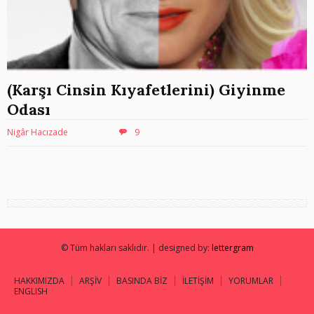
(Karşı Cinsin Kıyafetlerini) Giyinme
Odası
Nigâr Hacızade
9
© Tüm hakları saklıdır. | designed by:
lettergram
HAKKIMIZDA
ARŞİV
BASINDA BİZ
İLETİŞİM
YORUMLAR
ENGLISH