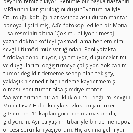
beynim temiz çıkıyor. Benimle bir başka hastanın
MR’larının karıştırıldığını düşünüyorum haliyle.
Oturduğu koltuğun arkasında asılı duran mantar
panoya iliştirilmiş, A4’e fotokopi edilen bir Mona
Lisa resminin altına “Çok mu biliyon!” mesajı
yazan doktor köfteyi çakmadı ama ben eminim
sevgili tümörümün varlığından. Beni yatakta
fırdolayı döndürüyor, uyutmuyor, düşüncelerimi
ve duygularımı değiştirmeye çalışıyor. Yok canım
tümör değildir dememe sebep olan tek şey,
yaklaşık 1 senedir hiç ilerleme kaydetmemiş
olması. Yani tümör olsa şimdiye motor
faaliyetlerimde bir abukluk olurdu değil mi sevgili
Mona Lisa? Halbuki uykusuzluktan jant üzeri
gitsem de, 10 kaplan gücünde olamasam da,
gidiyorum. Ayrıca yaşım itibariyle bir de menopoz
öncesi sorunları yaşıyorum. Hiç aklıma gelmiyor