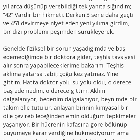
yıllarca düşünüp verebildiği tek yanıta sığındım;
“42” Vardır bir hikmeti. Derken 3 sene daha geçti
ve 45’i devirmeye niyet eden yeni yılıma girdim,
bir dizi problemi peşimden sürükleyerek.
Genelde fiziksel bir sorun yaşadığımda ve baş
edemediğimde bir doktora gider, teşhis tavsiyesi
alır sonra yapabileceklerime bakarım. Teşhis
aklıma yatarsa tabii; çoğu kez yatmaz. Yine
gittim. Hatta doktor yolu su yolu oldu, o derece
baş edemedim, o derece gittim. Aklım
dalgalanıyor, bedenim dalgalanıyor, beynimde bir
takım elle tutulur, anlayan birinin kimyasal bir
dile çevirebileceğinden emin olduğum tepkimeler
yaşanıyor. Bir hücrenin kafasına göre bölünüp
büyümeye karar verdiğine hükmediyorum ama