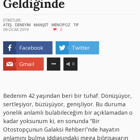
Geldiğinde
ETİKETLER:
ATEŞ
DENEYİM
MANŞET
MENOPOZ
TIP
09 OCAK 2019
0
Facebook
Twitter
Gmail
0
Bedenim 42 yaşından beri bir tuhaf. Dönüşüyor,
sertleşiyor, büzüşüyor, genişliyor. Bu duruma
yönelik anlamlı bulabileceğim bir açıklamadan o
kadar yoksunum ki, en sonunda “Bir
Otostopçunun Galaksi Rehberi”nde hayatın
anlamını bulma iddiasındaki mega bilgisayarın