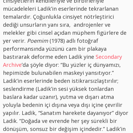
cinsiyetlerin kendileriyle ve birbirleriyle
mücadeleleri Ladik’in eserlerinde tekrarlanan
temalardır. Çoğunlukla cinsiyet nötrleştirici
dediği unsurların yanı sıra, androjenler ve
melekler gibi cinsel açıdan müphem figürlere de
yer verir.
Poemim
(1978) adlı fotoğraf
performansında yüzünü cam bir plakaya
bastırarak deforme eden Ladik yine
Secondary
Archive
’da şöyle diyor: “Bu yüzler iç dünyamızı,
hepimizde bulunabilen maskeyi yansıtıyor.”
Ladik’in eserlerinde beden istikrarsızlaştırılır;
seslendirme (Ladik’in sesi yüksek tonlardan
baslara kadar uzanır), yutma ve dışarı atma
yoluyla bedenin içi dışına veya dışı içine çevrilir
yapılır. Ladik, “Sanatım harekete dayanıyor” diyor
Ladik. “Doğada ve evrende her şey sürekli bir
dönüşüm, sonsuz bir değişim içindedir.” Ladik’in