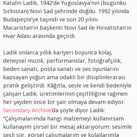
Katalin Ladik, 1942’de Yugoslavya’nın (bugünkü
Sırbistan) Novi Sad şehrinde doğdu. 1992 yılında
Budapeşte’ye taşındı ve son 20 yılını
Macaristan’ın başkenti Novi Sad ile Hırvatistan’ın
Hvar Adası arasında geçirdi.
Ladik onlarca yıllık kariyeri boyunca kolaj,
deneysel müzik, performanslar, fotoğrafçılık,
beden sanatı, posta sanatı ve ses oyunlarını
kapsayan yoğun ama odaklı bir disiplinlerarası
pratik geliştirdi. Kâğıtla, sesle ve kendi bedeniyle
çalışan Ladik, üretimlerinin çeşitliliğine rağmen
her şeyden önce bir şair olmaya devam ediyor.
Secondary Archive
’da şöyle diyor Ladik:
“Çalışmalarımda hangi malzemeyi kullanırsam
kullanayım şiirsel bir mesaj aktarıyorum: sesimle
sesli şiir, görsel çalışmalarım ve kolajlarımla