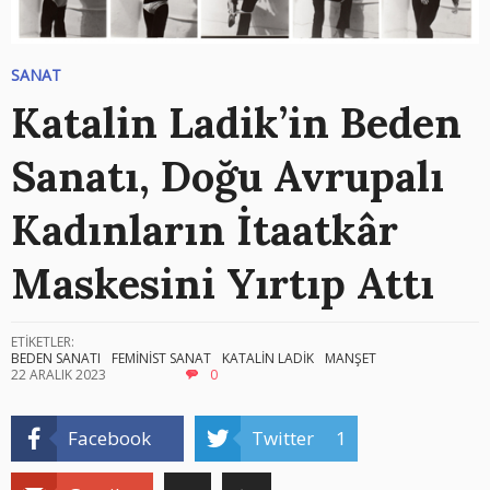
SANAT
Katalin Ladik’in Beden
Sanatı, Doğu Avrupalı
Kadınların İtaatkâr
Maskesini Yırtıp Attı
ETİKETLER:
BEDEN SANATI
FEMİNİST SANAT
KATALİN LADİK
MANŞET
22 ARALIK 2023
0
Facebook
Twitter
1