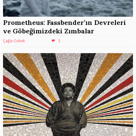
Prometheus: Fassbender’ın Devreleri
ve Göbeğimizdeki Zımbalar
Çağla Özbek
2