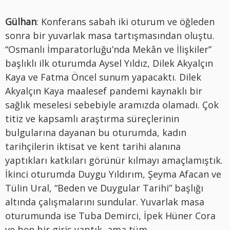
Gülhan
: Konferans sabah iki oturum ve öğleden
sonra bir yuvarlak masa tartışmasından oluştu.
“Osmanlı İmparatorluğu’nda Mekân ve İlişkiler”
başlıklı ilk oturumda Aysel Yıldız, Dilek Akyalçın
Kaya ve Fatma Öncel sunum yapacaktı. Dilek
Akyalçın Kaya maalesef pandemi kaynaklı bir
sağlık meselesi sebebiyle aramızda olamadı. Çok
titiz ve kapsamlı araştırma süreçlerinin
bulgularına dayanan bu oturumda, kadın
tarihçilerin iktisat ve kent tarihi alanına
yaptıkları katkıları görünür kılmayı amaçlamıştık.
İkinci oturumda Duygu Yıldırım, Şeyma Afacan ve
Tülin Ural, “Beden ve Duygular Tarihi” başlığı
altında çalışmalarını sundular. Yuvarlak masa
oturumunda ise Tuba Demirci, İpek Hüner Cora
ve ben bir giriş yaptık, ama tüm