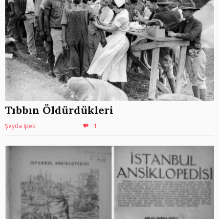
Tıbbın Öldürdükleri
Şeyda İpek
1