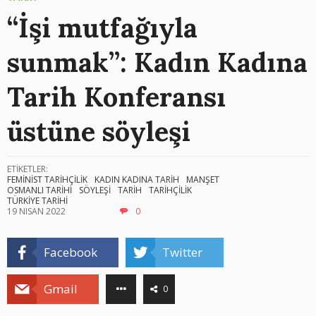
“İşi mutfağıyla
sunmak”: Kadın Kadına
Tarih Konferansı
üstüne söyleşi
ETİKETLER:
FEMİNİST TARİHÇİLİK
KADIN KADINA TARİH
MANŞET
OSMANLI TARİHİ
SÖYLEŞİ
TARİH
TARİHÇİLİK
TÜRKİYE TARİHİ
19 NISAN 2022
0
Facebook
Twitter
Gmail
0