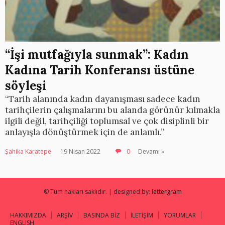
“İşi mutfağıyla sunmak”: Kadın
Kadına Tarih Konferansı üstüne
söyleşi
“Tarih alanında kadın dayanışması sadece kadın
tarihçilerin çalışmalarını bu alanda görünür kılmakla
ilgili değil, tarihçiliği toplumsal ve çok disiplinli bir
anlayışla dönüştürmek için de anlamlı.”
Şahika Karatepe
19 Nisan 2022
0
Devamı »
© Tüm hakları saklıdır. | designed by:
lettergram
HAKKIMIZDA
ARŞİV
BASINDA BİZ
İLETİŞİM
YORUMLAR
ENGLISH