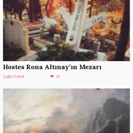
Hostes Rona Altınay’ın Mezarı
Çağla Özbek
20