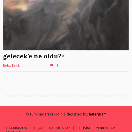
gelecek’e ne oldu?*
Reha Keskin
1
© Tüm hakları saklıdır. | designed by:
lettergram
HAKKIMIZDA
ARŞİV
BASINDA BİZ
İLETİŞİM
YORUMLAR