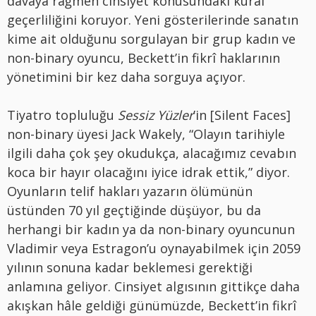
davaya rağmen cinsiyet konusundaki kural
geçerliliğini koruyor. Yeni gösterilerinde sanatın
kime ait olduğunu sorgulayan bir grup kadın ve
non-binary oyuncu, Beckett’in fikrî haklarının
yönetimini bir kez daha sorguya açıyor.
Tiyatro topluluğu
Sessiz Yüzler
’in [Silent Faces]
non-binary üyesi Jack Wakely, “Olayın tarihiyle
ilgili daha çok şey okudukça, alacağımız cevabın
koca bir hayır olacağını iyice idrak ettik,” diyor.
Oyunların telif hakları yazarın ölümünün
üstünden 70 yıl geçtiğinde düşüyor, bu da
herhangi bir kadın ya da non-binary oyuncunun
Vladimir veya Estragon’u oynayabilmek için 2059
yılının sonuna kadar beklemesi gerektiği
anlamına geliyor. Cinsiyet algısının gittikçe daha
akışkan hâle geldiği günümüzde, Beckett’in fikrî