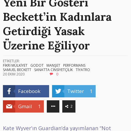
Yeni Bir Gösteri
Beckett’in Kadınlara
Getirdiği Yasak
Üzerine Eğiliyor
ETİKETLER:
FİKRİ MÜLKİYET
GODOT
MANŞET
PERFORMANS
SAMUEL BECKETT
SANATTA CİNSİYETÇİLİK
TİYATRO
20 EKIM 2020
0
Facebook
Twitter
1
Gmail
1
2
Kate Wyver’ın Guardian’da yayımlanan “
Not