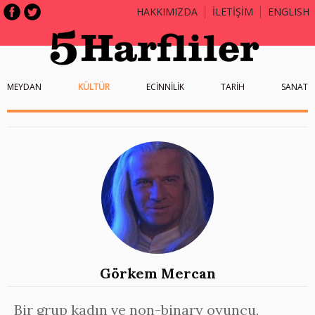
HAKKIMIZDA
İLETİŞİM
ENGLISH
MEYDAN
KÜLTÜR
ECİNNİLİK
TARİH
SANAT
Görkem Mercan
Bir grup kadın ve non-binary oyuncu,