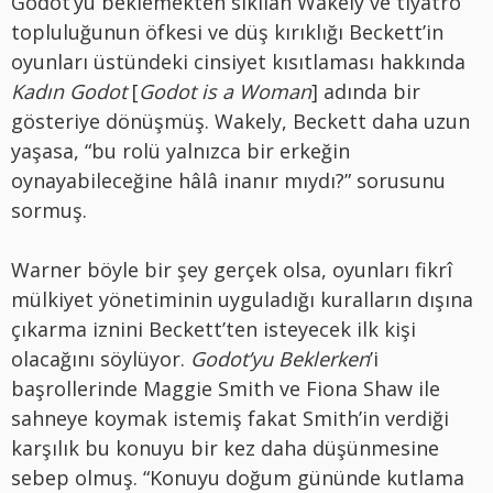
Godot’yu beklemekten sıkılan Wakely ve tiyatro
topluluğunun öfkesi ve düş kırıklığı Beckett’in
oyunları üstündeki cinsiyet kısıtlaması hakkında
Kadın Godot
[
Godot is a Woman
] adında bir
gösteriye dönüşmüş. Wakely, Beckett daha uzun
yaşasa, “bu rolü yalnızca bir erkeğin
oynayabileceğine hâlâ inanır mıydı?” sorusunu
sormuş.
Warner böyle bir şey gerçek olsa, oyunları fikrî
mülkiyet yönetiminin uyguladığı kuralların dışına
çıkarma iznini Beckett’ten isteyecek ilk kişi
olacağını söylüyor.
Godot’yu Beklerken
’i
başrollerinde Maggie Smith ve Fiona Shaw ile
sahneye koymak istemiş fakat Smith’in verdiği
karşılık bu konuyu bir kez daha düşünmesine
sebep olmuş. “Konuyu doğum gününde kutlama