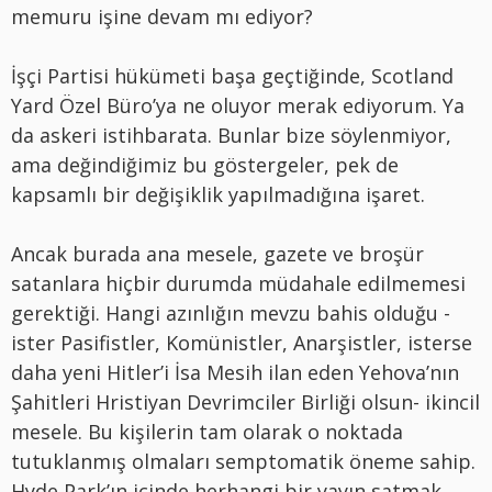
memuru işine devam mı ediyor?
İşçi Partisi hükümeti başa geçtiğinde, Scotland
Yard Özel Büro’ya ne oluyor merak ediyorum. Ya
da askeri istihbarata. Bunlar bize söylenmiyor,
ama değindiğimiz bu göstergeler, pek de
kapsamlı bir değişiklik yapılmadığına işaret.
Ancak burada ana mesele, gazete ve broşür
satanlara hiçbir durumda müdahale edilmemesi
gerektiği. Hangi azınlığın mevzu bahis olduğu -
ister Pasifistler, Komünistler, Anarşistler, isterse
daha yeni Hitler’i İsa Mesih ilan eden Yehova’nın
Şahitleri Hristiyan Devrimciler Birliği olsun- ikincil
mesele. Bu kişilerin tam olarak o noktada
tutuklanmış olmaları semptomatik öneme sahip.
Hyde Park’ın içinde herhangi bir yayın satmak