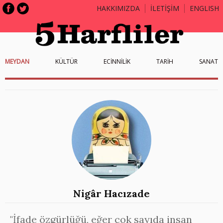
HAKKIMIZDA
İLETİŞİM
ENGLISH
MEYDAN
KÜLTÜR
ECİNNİLİK
TARİH
SANAT
Nigâr Hacızade
"İfade özgürlüğü, eğer çok sayıda insan