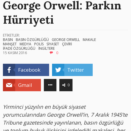
George Orwell: Parkın
Hürriyeti
ETİKETLER:
BASIN
BASIN ÖZGÜRLÜĞÜ
GEORGE ORWELL
MAKALE
MANŞET
MEDYA
POLİS
SİYASET
ÇEVİRİ
İFADE ÖZGÜRLÜĞÜ
İNGİLTERE
15 KASIM 2016
0
Facebook
Twitter
Gmail
0
Yirminci yüzyılın en büyük siyaset
yorumcularından George Orwell’in, 7 Aralık 1945’te
Tribune gazetesinde yayınlanan, basın özgürlüğü
ve toplum-hukuk ilişkisini irdelediği makalesi, her