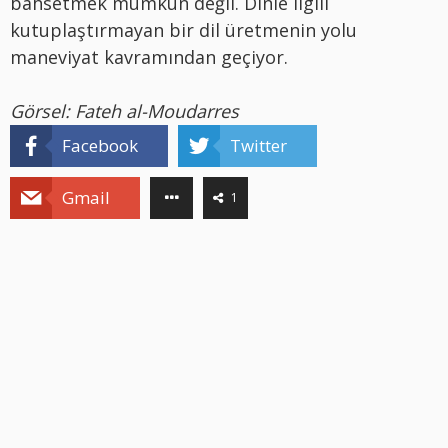
bahsetmek mümkün değil. Dinle ilgili
kutuplaştırmayan bir dil üretmenin yolu
maneviyat kavramından geçiyor.
Görsel: Fateh al-Moudarres
Facebook
Twitter
Gmail
1