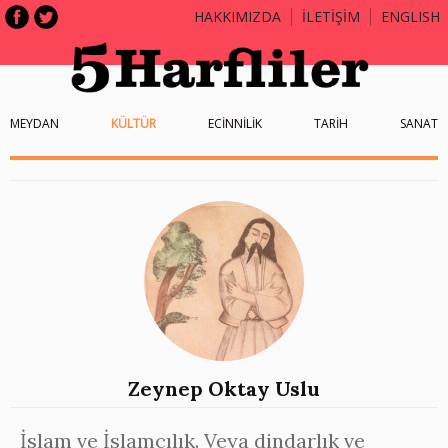
HAKKIMIZDA
İLETİŞİM
ENGLISH
MEYDAN
KÜLTÜR
ECİNNİLİK
TARİH
SANAT
Zeynep Oktay Uslu
İslam ve İslamcılık. Veya dindarlık ve