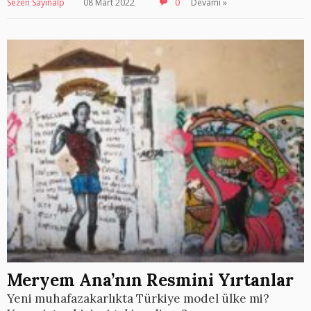
Sezen Sayınalp
08 Mart 2022
0
Devamı »
Meryem Ana’nın Resmini Yırtanlar
Yeni muhafazakarlıkta Türkiye model ülke mi?