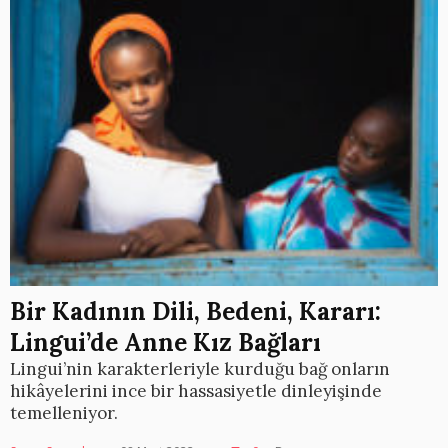
Bir Kadının Dili, Bedeni, Kararı:
Lingui’de Anne Kız Bağları
Lingui’nin karakterleriyle kurduğu bağ onların
hikâyelerini ince bir hassasiyetle dinleyişinde
temelleniyor.