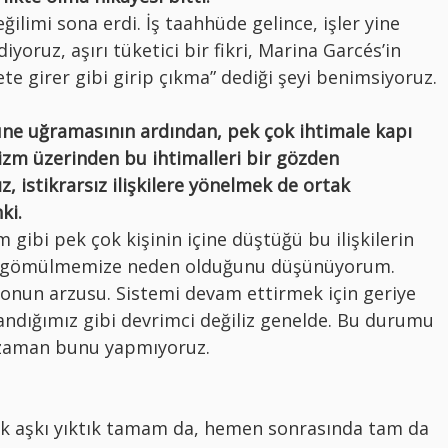
eğilimi sona erdi. İş taahhüde gelince, işler yine
yoruz, aşırı tüketici bir fikri, Marina Garcés’in
te girer gibi girip çıkma” dediği şeyi benimsiyoruz.
ne uğramasının ardından, pek çok ihtimale kapı
izm üzerinden bu ihtimalleri bir gözden
z, istikrarsız ilişkilere yönelmek de ortak
ki.
 gibi pek çok kişinin içine düştüğü bu ilişkilerin
da gömülmemize neden olduğunu düşünüyorum.
 onun arzusu. Sistemi devam ettirmek için geriye
sandığımız gibi devrimci değiliz genelde. Bu durumu
 zaman bunu yapmıyoruz.
ik aşkı yıktık tamam da, hemen sonrasında tam da