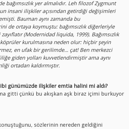
de bağımsızlık yer almalıdır. Leh filozof Zygmunt
insani ilişkiler açısından getirdiği değişimleri
demişti. Bauman aynı zamanda bu
ini de ortaya koymuştu: bağımsızlık diğerleriyle
i zayıflatır (Modernidad liquida, 1999). Bağımsızlık
köprüler kurulmasına neden olur: hiçbir şeyin
mez, en ufak bir gerilimde… çat! Ben merkezci
iliğe giden yolları kuvvetlendirmiştir ama aynı
liği ortadan kaldırmıştır.
i günümüzde ilişkiler emtia halini mi aldı?
 gitti çünkü bu akışkan aşk biraz içimi burkuyor
onuştuğunu, sözlerinin nereden geldiğini