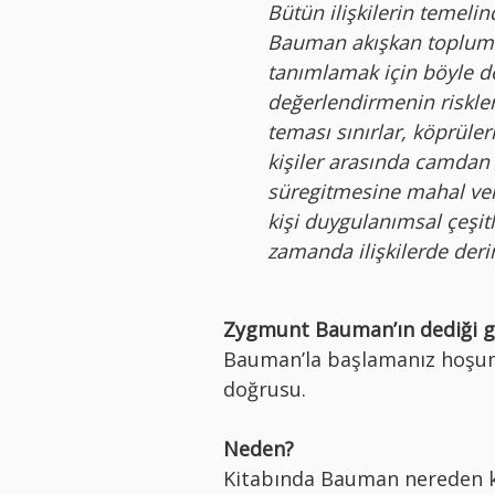
Bütün ilişkilerin temelin
Bauman akışkan toplumun 
tanımlamak için böyle 
değerlendirmenin riskler
teması sınırlar, köprüler
kişiler arasında camdan 
süregitmesine mahal ver
kişi duygulanımsal çeşitl
zamanda ilişkilerde derin
Zygmunt Bauman’ın dediği gib
Bauman’la başlamanız hoşuma
doğrusu.
Neden?
Kitabında Bauman nereden k