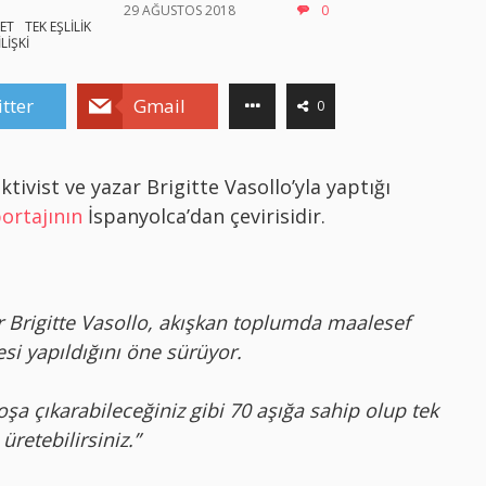
29 AĞUSTOS 2018
0
ET
TEK EŞLİLİK
İLİŞKİ
tter
Gmail
0
ktivist ve yazar Brigitte Vasollo’yla yaptığı
ortajının
İspanyolca’dan çevirisidir.
ar Brigitte Vasollo, akışkan toplumda maalesef
i yapıldığını öne sürüyor.
boşa çıkarabileceğiniz gibi 70 aşığa sahip olup tek
 üretebilirsiniz.”