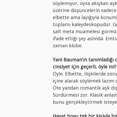
söylemiyor, oysa akışkan aşk
üzerine düşüncelerin sadece
elbette ama layığıyla konum
toplamı kaleydeskopudur. Gü
salt meta muamelesi görmüş 
ifade ettiği şey aslında. Em
zaman klübe.
Yani Bauman’ın tanımladığı 
cinsiyet için geçerli, öyle mi?
Öyle. Elbette, ilişkilerde zo
içine alarak söylemek lazım d
Öte yandan romantik aşk dışı
Sürdürmesi zor. Klasik anla
bunu gerçekleştirmek isteye
Hayat boyu tek bir kişiyle bir