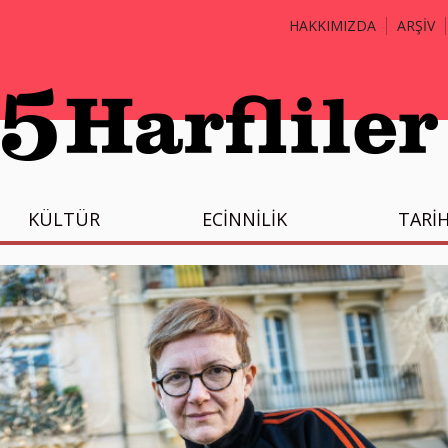
HAKKIMIZDA
ARŞİV
KÜLTÜR
ECİNNİLİK
TARİ