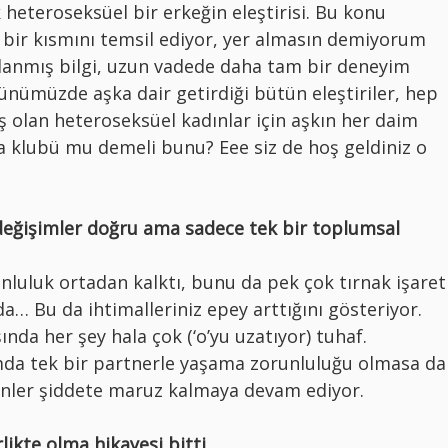
 heteroseksüel bir erkeğin eleştirisi. Bu konu
 bir kısmını temsil ediyor, yer almasın demiyorum
lanmış bilgi, uzun vadede daha tam bir deneyim
nümüzde aşka dair getirdiği bütün eleştiriler, hep
olan heteroseksüel kadınlar için aşkın her daim
tia klubü mu demeli bunu? Eee siz de hoş geldiniz o
değişimler doğru ama sadece tek bir toplumsal
runluluk ortadan kalktı, bunu da pek çok tırnak işaret
a… Bu da ihtimalleriniz epey arttığını gösteriyor.
nda her şey hala çok (‘o’yu uzatıyor) tuhaf.
mda tek bir partnerle yaşama zorunluluğu olmasa da
nler şiddete maruz kalmaya devam ediyor.
likte olma hikayesi bitti.