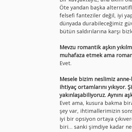
Öte yandan başka alternatifl
felsefi fanteziler değil, iyi 
dünyada durabileceğimiz güv
bütün saldırılarına karşı bizl
Mevzu romantik aşkın yıkılmas
muhafaza etmek ama romantik
Evet.
Mesele bizim neslimiz anne-
ihtiyaç ortamlarını yıkıyor. 
yakınlaşabiliyoruz. Aynını a
Evet ama, kusura bakma bira
şey var, ihtimallerimizin so
iyi bir opsiyon ortaya çıkıve
biri… sanki şimdiye kadar ne