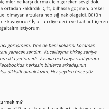
biçimlerine karşı durmak için gereken sevgi dolu
da ortadan kaldırdık. Çift, bilhassa göçmen, preker
el olmayan arzulara hep sığınak olageldi. Bütün
 ne koyuyoruz? İş olsun diye derin ve taahhüt içeren
çoğaltalım istiyorum.
ikinci görüşmem. Yine de beni kollarını kocaman
i canı yanacak sandım. Kucaklaşma birkaç saniye
unmakla yetinmedi. Vasalla bedavaya sarılıyorum
 Facebook’da herkesin binlerce arkadaşının
lsa dikkatli olmak lazım. Her şeyden önce yüz
tturmak mı?
n şey hâlâ ana akımın dinamikleri içinde yer alıyor.