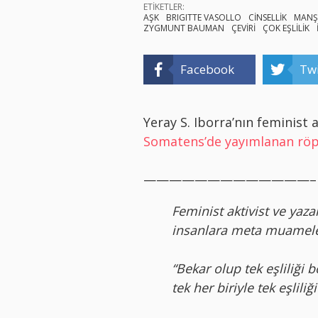
ETİKETLER:
AŞK
BRIGITTE VASOLLO
CİNSELLİK
MANŞ
ZYGMUNT BAUMAN
ÇEVİRİ
ÇOK EŞLİLİK
Facebook
Twi
Yeray S. Iborra’nın feminist a
Somatens’de yayımlanan röp
—————————————–
Feminist aktivist ve yaz
insanlara meta muameles
“Bekar olup tek eşliliği 
tek her biriyle tek eşliliği