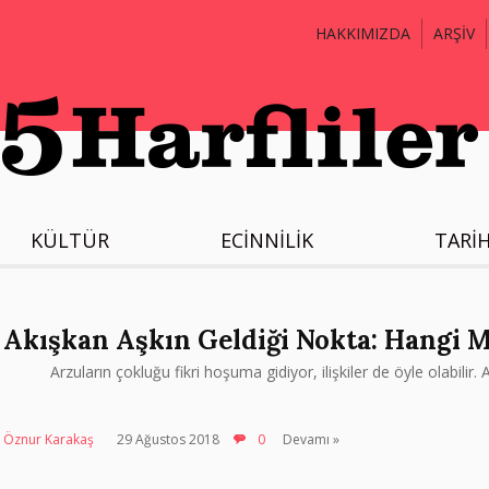
HAKKIMIZDA
ARŞİV
KÜLTÜR
ECİNNİLİK
TARİ
Akışkan Aşkın Geldiği Nokta: Hangi 
Arzuların çokluğu fikri hoşuma gidiyor, ilişkiler de öyle olabilir
Öznur Karakaş
29 Ağustos 2018
0
Devamı »