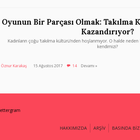
Oyunun Bir Parçası Olmak: Takılma K
Kazandırıyor?
Kadınların çoğu ‘takılma kültürü’nden hoşlanmıyor. O halde neden
kendimizi?
Öznur Karakaş
15 Ağustos 2017
14
Devamı »
lettergram
HAKKIMIZDA
ARŞİV
BASINDA BİZ