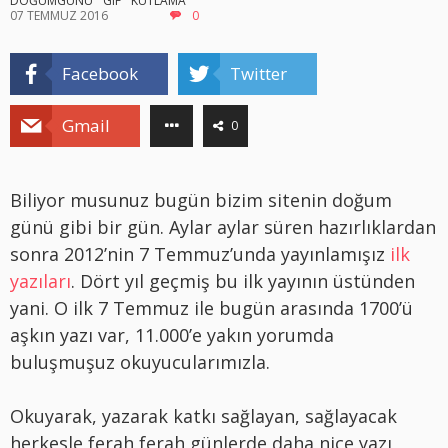
DOĞUMGÜNÜ
GIF
KUTLAMA
07 TEMMUZ 2016
0
Facebook
Twitter
Gmail
0
Biliyor musunuz bugün bizim sitenin doğum
günü gibi bir gün. Aylar aylar süren hazırlıklardan
sonra 2012’nin 7 Temmuz’unda yayınlamışız
ilk
yazıları
. Dört yıl geçmiş bu ilk yayının üstünden
yani. O ilk 7 Temmuz ile bugün arasında 1700’ü
aşkın yazı var, 11.000’e yakın yorumda
buluşmuşuz okuyucularımızla.
Okuyarak, yazarak katkı sağlayan, sağlayacak
herkesle ferah ferah günlerde daha nice yazı,