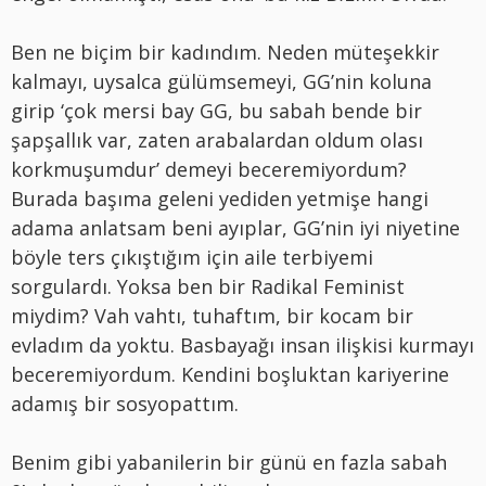
Ben ne biçim bir kadındım. Neden müteşekkir
kalmayı, uysalca gülümsemeyi, GG’nin koluna
girip ‘çok mersi bay GG, bu sabah bende bir
şapşallık var, zaten arabalardan oldum olası
korkmuşumdur’ demeyi beceremiyordum?
Burada başıma geleni yediden yetmişe hangi
adama anlatsam beni ayıplar, GG’nin iyi niyetine
böyle ters çıkıştığım için aile terbiyemi
sorgulardı. Yoksa ben bir Radikal Feminist
miydim? Vah vahtı, tuhaftım, bir kocam bir
evladım da yoktu. Basbayağı insan ilişkisi kurmayı
beceremiyordum. Kendini boşluktan kariyerine
adamış bir sosyopattım.
Benim gibi yabanilerin bir günü en fazla sabah