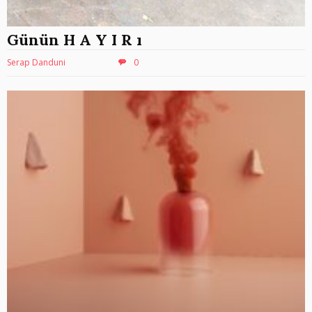
Günün H A Y I R ı
Serap Danduni
0