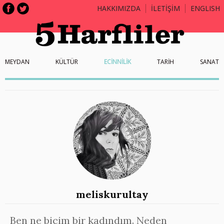
HAKKIMIZDA
İLETİŞİM
ENGLISH
MEYDAN
KÜLTÜR
ECİNNİLİK
TARİH
SANAT
meliskurultay
Ben ne biçim bir kadındım. Neden