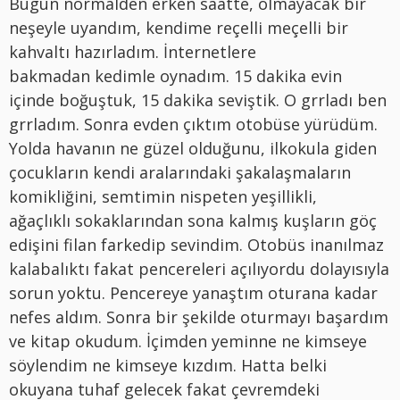
Bugün normalden erken saatte, olmayacak bir
neşeyle uyandım, kendime reçelli meçelli bir
kahvaltı hazırladım. İnternetlere
bakmadan kedimle oynadım. 15 dakika evin
içinde boğuştuk, 15 dakika seviştik. O grrladı ben
grrladım. Sonra evden çıktım otobüse yürüdüm.
Yolda havanın ne güzel olduğunu, ilkokula giden
çocukların kendi aralarındaki şakalaşmaların
komikliğini, semtimin nispeten yeşillikli,
ağaçlıklı sokaklarından sona kalmış kuşların göç
edişini filan farkedip sevindim. Otobüs inanılmaz
kalabalıktı fakat pencereleri açılıyordu dolayısıyla
sorun yoktu. Pencereye yanaştım oturana kadar
nefes aldım. Sonra bir şekilde oturmayı başardım
ve kitap okudum. İçimden yeminne ne kimseye
söylendim ne kimseye kızdım. Hatta belki
okuyana tuhaf gelecek fakat çevremdeki