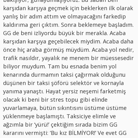
karşıdan karşıya geçmek için beklerken ilk olarak
yanlış bir adım attım ve olmayacağını farkedip
kaldırıma geri çıktım. Sonra beklemeye başladım.
GG de beni izliyordu büyük bir merakla. Acaba
karşıdan karşıya geçebilecek miydim. Acaba daha
önce hiç araba görmüş müydüm. Acaba yol nedir,
trafik nasıldır, yayalık ne menem bir müessesedir
biliyor muydum. Tam bu esnada benim yol
kenarında durmamın taksi çağırmak olduğunu
düşünen bir taksi şöförü selektör ve kornayla
yanıma yanaştı. Hayat yersiz neşemi farketmiş
olacak ki beni bir stres topu gibi elinde
yuvarlamaya, bütün sıkıntısını üstüme üstüme
yüklenmeye başlamıştı. Taksiciye elimle ve
ağzımla bir ‘yürü!’ çektiğim sırada bizim GG
kararını vermişti: ‘Bu kız BİLMİYOR!’ Ve evet GG