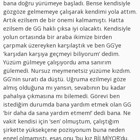
bana doğru yürümeye başladı. Bense kendisiyle
gözgöze gelmemeye çalışarak kendimi yola attım.
Artık ezilsem de bir önemi kalmamıştı. Hatta
ezilsem de GG haklı çıksa iyi olacaktı. Kendisiyle
yolun ortasında bir araba ikimize birden
çarpmak üzereyken karşılaştık ve ben GG’ye
‘karşıdan karşıya geçmeyi biliyorum’ dedim.
Yüzüm gülmeye çalışıyordu ama sanırım
gülemedi. Nursuz meymenetsiz yüzüme kızdım.
GG’nin suratı da düştü. Uğruma ezilmeyi göze
almış olduğuna mı yansın, sevabının bu kadar
pahalıya çıkmasına mı bilemedi. Görevi ben
istediğim durumda bana yardım etmek olan GG
‘bir daha da sana yardım etmem!’ dedi bana. Ne
vakit kendisi için ‘sen’ olmuştum, çalıştığım
şirkette yüksekçene pozisyonum buna neden
engel olmamıştı, esas onu ‘bu kız BİLMİYOR’du.