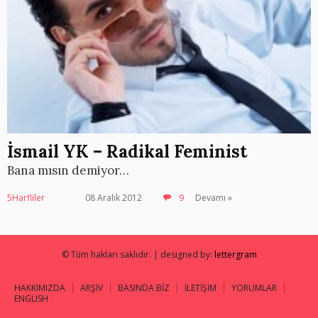
İsmail YK – Radikal Feminist
Bana mısın demiyor…
5Harfliler
08 Aralık 2012
9
Devamı »
© Tüm hakları saklıdır. | designed by:
lettergram
HAKKIMIZDA
ARŞİV
BASINDA BİZ
İLETİŞİM
YORUMLAR
ENGLISH