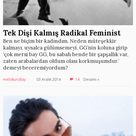
Tek Dişi Kalmış Radikal Feminist
Ben ne biçim bir kadındım. Neden müteşekkir
kalmayı, uysalca gülümsemeyi, GG’nin koluna girip
‘çok mersi bay GG, bu sabah bende bir şapşallık var,
zaten arabalardan oldum olası korkmuşumdur.’
demeyi beceremiyordum?
meliskurultay
03 Aralık 2014
14
Devamı »