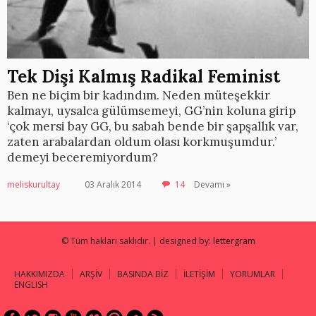
Tek Dişi Kalmış Radikal Feminist
Ben ne biçim bir kadındım. Neden müteşekkir
kalmayı, uysalca gülümsemeyi, GG’nin koluna girip
‘çok mersi bay GG, bu sabah bende bir şapşallık var,
zaten arabalardan oldum olası korkmuşumdur.’
demeyi beceremiyordum?
meliskurultay
03 Aralık 2014
14
Devamı »
© Tüm hakları saklıdır. | designed by:
lettergram
HAKKIMIZDA
ARŞİV
BASINDA BİZ
İLETİŞİM
YORUMLAR
ENGLISH