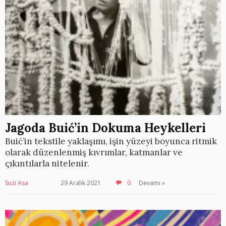
Jagoda Buić’in Dokuma Heykelleri
Buić’in tekstile yaklaşımı, işin yüzeyi boyunca ritmik
olarak düzenlenmiş kıvrımlar, katmanlar ve
çıkıntılarla nitelenir.
Suzi Asa
29 Aralık 2021
0
Devamı »