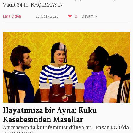
Vault 34’te. KAÇIRMAYIN
Lara Özlen
25 Ocak 2020
0
Devamı »
Hayatımıza bir Ayna: Kuku
Kasabasından Masallar
Animasyonda kuir feminist dünyalar… Pazar 13.30’da