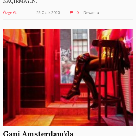
KAÇIRMAYIN.
Özge G.
25 Ocak 2020
0
Devamı »
Gani Amsterdam’da