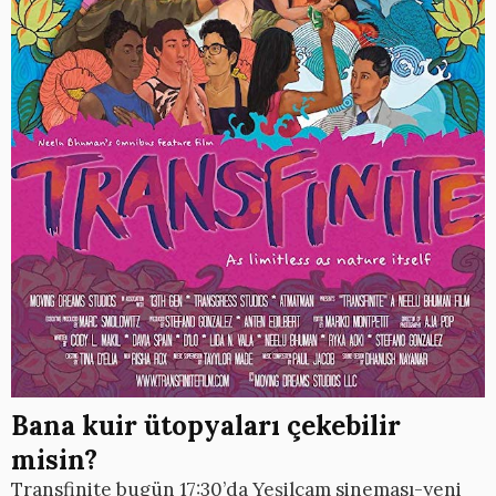
Bana kuir ütopyaları çekebilir
misin?
Transfinite bugün 17:30’da Yeşilçam sineması-yeni