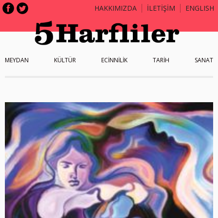
HAKKIMIZDA
İLETİŞİM
ENGLISH
MEYDAN
KÜLTÜR
ECİNNİLİK
TARİH
SANAT