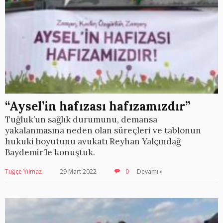
“Aysel’in hafızası hafızamızdır”
Tuğluk’un sağlık durumunu, demansa
yakalanmasına neden olan süreçleri ve tablonun
hukuki boyutunu avukatı Reyhan Yalçındağ
Baydemir’le konuştuk.
Tuğçe Yılmaz
29 Mart 2022
0
Devamı »