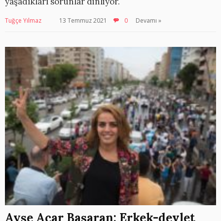
yaşadıkları sorunlar dinliyor.
Tuğçe Yılmaz
13 Temmuz 2021
0
Devamı »
Ayşe Acar Başaran: Erkek-devlet