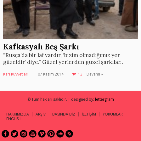
Kafkasyalı Beş Şarkı
“Rusça’da bir laf vardır, ‘bizim olmadığımız yer
güzeldir’ diye.” Güzel yerlerden güzel şarkılar…
Karı Kuvvetleri
07 Kasım 2014
13
Devamı »
© Tüm hakları saklıdır. | designed by:
lettergram
HAKKIMIZDA
ARŞİV
BASINDA BİZ
İLETİŞİM
YORUMLAR
ENGLISH