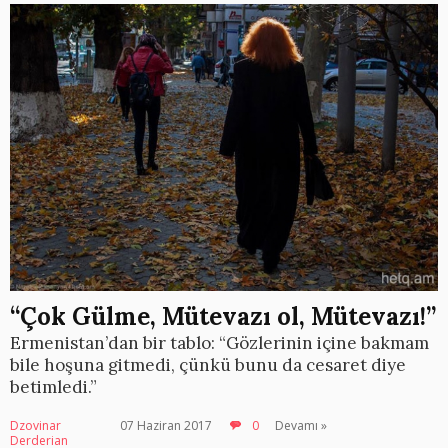
“Çok Gülme, Mütevazı ol, Mütevazı!”
Ermenistan’dan bir tablo: “Gözlerinin içine bakmam
bile hoşuna gitmedi, çünkü bunu da cesaret diye
betimledi.”
Dzovinar
07 Haziran 2017
0
Devamı »
Derderian