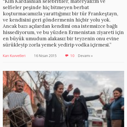
“Kim Kardashian selebritiler, materyalizm ve
selfieler peşinde hiç bitmeyen berbat
koşturmacamızla yarattığımız bir tür Frankeştayn,
ve kendisini geri göndermenin hiçbir yolu yok.
Ancak bazı açılardan kendimi ona istemsizce bağlı
hissediyorum, ve bu yüzden Ermenistan ziyareti için
en büyük umudum alakasız bir teyzenin onu evine
sürükleyip zorla yemek yedirip vodka içirmesi.”
Karı Kuvvetleri
16 Nisan 2015
10
Devamı »