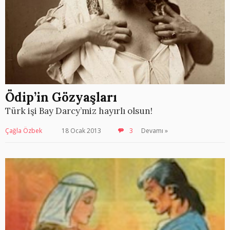
Ödip’in Gözyaşları
Türk işi Bay Darcy’miz hayırlı olsun!
Çağla Özbek
18 Ocak 2013
3
Devamı »