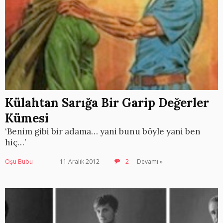
Külahtan Sarığa Bir Garip Değerler
Kümesi
‘Benim gibi bir adama… yani bunu böyle yani ben
hiç…’
Oşu Bubu
11 Aralık 2012
2
Devamı »