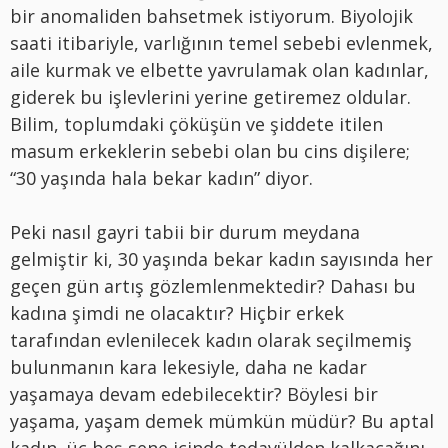
bir anomaliden bahsetmek istiyorum. Biyolojik
saati itibariyle, varlığının temel sebebi evlenmek,
aile kurmak ve elbette yavrulamak olan kadınlar,
giderek bu işlevlerini yerine getiremez oldular.
Bilim, toplumdaki çöküşün ve şiddete itilen
masum erkeklerin sebebi olan bu cins dişilere;
“30 yaşında hala bekar kadın” diyor.
Peki nasıl gayri tabii bir durum meydana
gelmiştir ki, 30 yaşında bekar kadın sayısında her
geçen gün artış gözlemlenmektedir? Dahası bu
kadına şimdi ne olacaktır? Hiçbir erkek
tarafından evlenilecek kadın olarak seçilmemiş
bulunmanın kara lekesiyle, daha ne kadar
yaşamaya devam edebilecektir? Böylesi bir
yaşama, yaşam demek mümkün müdür? Bu aptal
kadın, üç beş sene içinde tedavülden kalkacağını,