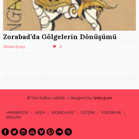
Zorabad’da Gölgelerin Dönüşümü
Ahmet Ersoy
0
© Tüm hakları saklıdır. | designed by:
lettergram
HAKKIMIZDA
ARŞİV
BASINDA BİZ
İLETİŞİM
YORUMLAR
ENGLISH