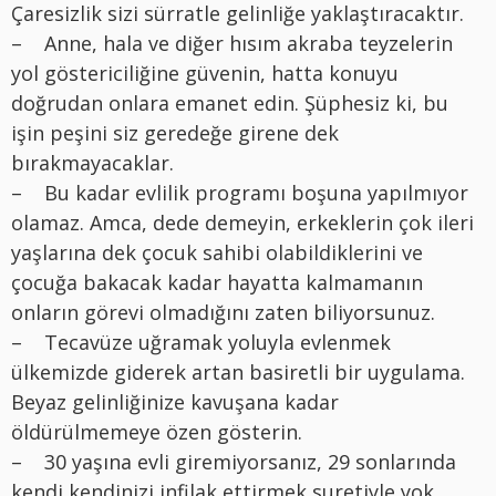
Çaresizlik sizi sürratle gelinliğe yaklaştıracaktır.
– Anne, hala ve diğer hısım akraba teyzelerin
yol göstericiliğine güvenin, hatta konuyu
doğrudan onlara emanet edin. Şüphesiz ki, bu
işin peşini siz geredeğe girene dek
bırakmayacaklar.
– Bu kadar evlilik programı boşuna yapılmıyor
olamaz. Amca, dede demeyin, erkeklerin çok ileri
yaşlarına dek çocuk sahibi olabildiklerini ve
çocuğa bakacak kadar hayatta kalmamanın
onların görevi olmadığını zaten biliyorsunuz.
– Tecavüze uğramak yoluyla evlenmek
ülkemizde giderek artan basiretli bir uygulama.
Beyaz gelinliğinize kavuşana kadar
öldürülmemeye özen gösterin.
– 30 yaşına evli giremiyorsanız, 29 sonlarında
kendi kendinizi infilak ettirmek suretiyle yok