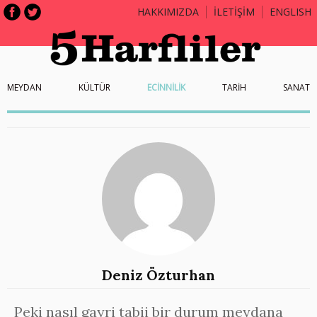
HAKKIMIZDA
İLETİŞİM
ENGLISH
MEYDAN
KÜLTÜR
ECİNNİLİK
TARİH
SANAT
Deniz Özturhan
Peki nasıl gayri tabii bir durum meydana